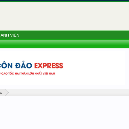
ÀNH VIÊN
àu