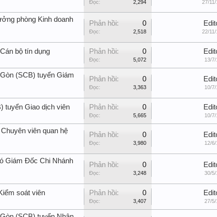
Đọc:
2,294
27/11/
ưởng phòng Kinh doanh
Phản hồi:
0
Edit
Đọc:
2,518
22/11/
Cán bộ tín dụng
Phản hồi:
0
Edit
Đọc:
5,072
13/7/
Gòn (SCB) tuyển Giám
Phản hồi:
0
Edit
Đọc:
3,363
10/7/
tuyển Giao dịch viên
Phản hồi:
0
Edit
Đọc:
5,665
10/7/
 Chuyên viên quan hệ
Phản hồi:
0
Edit
Đọc:
3,980
12/6/
ó Giám Đốc Chi Nhánh
Phản hồi:
0
Edit
Đọc:
3,248
30/5/
Kiểm soát viên
Phản hồi:
0
Edit
Đọc:
3,407
27/5/
Gòn (SCB) tuyển Nhân