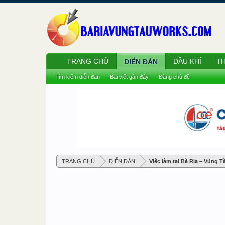
TRANG CHỦ
DẦU KHÍ
TH
DIỄN ĐÀN
Tìm kiếm diễn đàn
Bài viết gần đây
Đăng chủ đề
TRANG CHỦ
DIỄN ĐÀN
Việc làm tại Bà Rịa – Vũng T