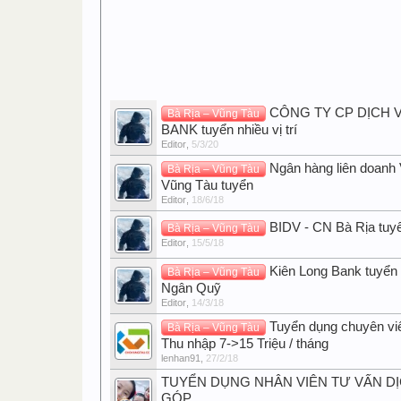
CÔNG TY CP DỊCH V
Bà Rịa – Vũng Tàu
BANK tuyển nhiều vị trí
Editor
,
5/3/20
Ngân hàng liên doanh 
Bà Rịa – Vũng Tàu
Vũng Tàu tuyển
Editor
,
18/6/18
BIDV - CN Bà Rịa tuy
Bà Rịa – Vũng Tàu
Editor
,
15/5/18
Kiên Long Bank tuyển
Bà Rịa – Vũng Tàu
Ngân Quỹ
Editor
,
14/3/18
Tuyển dụng chuyên viê
Bà Rịa – Vũng Tàu
Thu nhập 7->15 Triệu / tháng
lenhan91
,
27/2/18
TUYỂN DỤNG NHÂN VIÊN TƯ VẤN DỊ
GÓP