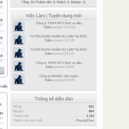
or
Tổng: 10 (Thành viên: 0, Khách: 9, Robots: 1)
17
Việc Làm | Tuyển dụng mới
or
Công ty TNHH MTV Dịch vụ dầu...
17
Editor
posted
17/12/25
TUYỂN DỤNG NHÂN SỰ LÀM TẠI ĐỨC...
or
Editor
posted
23/7/25
17
TUYỂN DỤNG NHÂN SỰ LÀM TẠI ĐỨC...
Editor
posted
23/7/25
or
17
Công ty TNHH MTV Dịch vụ dầu...
Editor
posted
2/4/25
Công ty MODEC cần tuyển...
Editor
posted
30/3/25
 viết)
Thống kê diễn đàn
ối
Đề tài:
921
Bài gửi:
964
in
Thành viên:
1,114
21
Thành viên mới nhất:
PhuongThao