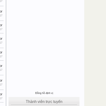
17
or
17
or
17
or
17
or
17
or
17
or
17
Đồng hồ định vị
or
17
Thành viên trực tuyến