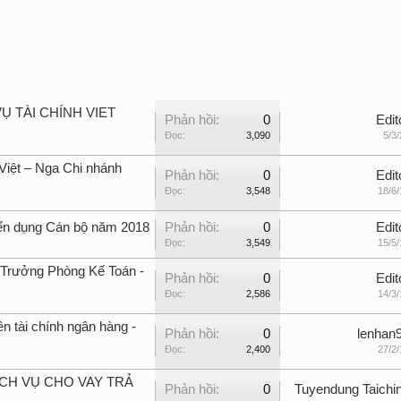
Ụ TÀI CHÍNH VIET
Phản hồi:
0
Edit
Đọc:
3,090
5/3/
Việt – Nga Chi nhánh
Phản hồi:
0
Edit
Đọc:
3,548
18/6/
ển dụng Cán bộ năm 2018
Phản hồi:
0
Edit
Đọc:
3,549
15/5/
 Trưởng Phòng Kế Toán -
Phản hồi:
0
Edit
Đọc:
2,586
14/3/
n tài chính ngân hàng -
Phản hồi:
0
lenhan
Đọc:
2,400
27/2/
CH VỤ CHO VAY TRẢ
Phản hồi:
0
Tuyendung Taichi