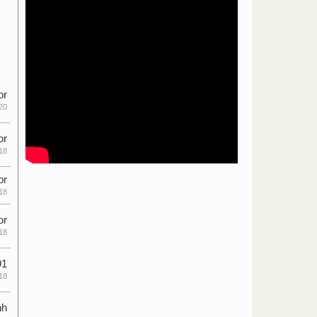
or
20
or
18
or
18
or
18
91
18
nh