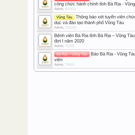
công chức hành chính tỉnh Bà Rịa - Vũn
Admin
,
6/10/21
Thông báo xét tuyển viên chứ
Vũng Tàu
dục và đào tạo thành phố Vũng Tàu
Admin
,
15/2/20
Bệnh viện Bà Rịa tỉnh Bà Rịa – Vũng Tàu
đợt I năm 2020
Admin
,
7/2/20
Báo Bà Rịa - Vũng Tà
Bà Rịa – Vũng Tàu
viên
Admin
,
7/6/19