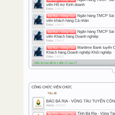
viên Hỗ trợ Kinh doanh
Editor
,
23/5/17
Ngân hàng TMCP Sài 
Bà Rịa – Vũng Tàu
viên khách hàng Cá nhân
Editor
,
23/5/17
Ngân hàng TMCP Sài 
Bà Rịa – Vũng Tàu
viên Khách hàng Doanh nghiệp
Editor
,
23/5/17
Maritime Bank tuyển 
Bà Rịa – Vũng Tàu
Khách hàng Doanh nghiệp Khởi nghiệp
Editor
,
14/5/17
Hiển thị chủ đề từ 1 đến 17 của 17
CÔNG CHỨC VIÊN CHỨC
Tiêu đề
BÁO BÀ RỊA - VŨNG TÀU TUYỂN CỘ
Admin
,
16/11/21
Tỉnh Bà Rịa - Vũng Tà
Bà Rịa – Vũng Tàu