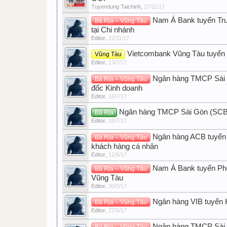
Tuyendung Taichinh
,
27/11/17
Nam Á Bank tuyển Tr
Bà Rịa – Vũng Tàu
tại Chi nhánh
Editor
,
22/11/17
Vietcombank Vũng Tàu tuyển 
Vũng Tàu
Editor
,
13/7/17
Ngân hàng TMCP Sài 
Bà Rịa – Vũng Tàu
đốc Kinh doanh
Editor
,
10/7/17
Ngân hàng TMCP Sài Gòn (SCB) 
Bà Rịa
Editor
,
10/7/17
Ngân hàng ACB tuyển
Bà Rịa – Vũng Tàu
khách hàng cá nhân
Editor
,
12/6/17
Nam Á Bank tuyển Ph
Bà Rịa – Vũng Tàu
Vũng Tàu
Editor
,
30/5/17
Ngân hàng VIB tuyển 
Bà Rịa – Vũng Tàu
Editor
,
27/5/17
Ngân hàng TMCP Sài 
Bà Rịa – Vũng Tàu