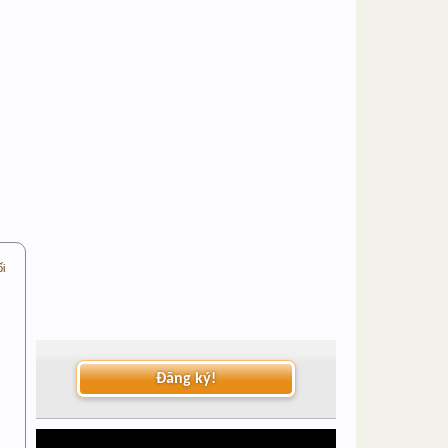
ối
Đăng ký!