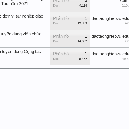
Phản hồi:
0
Adm
g Tàu năm 2021
Đọc:
4,118
6/10/
c đơn vị sự nghiệp giáo
Phản hồi:
1
daotaonghiepvu.edu
Đọc:
12,369
1/9/
 tuyển dụng viên chức
Phản hồi:
1
daotaonghiepvu.edu
Đọc:
14,662
1/9/
u tuyển dụng Cộng tác
Phản hồi:
1
daotaonghiepvu.edu
Đọc:
6,462
25/9/