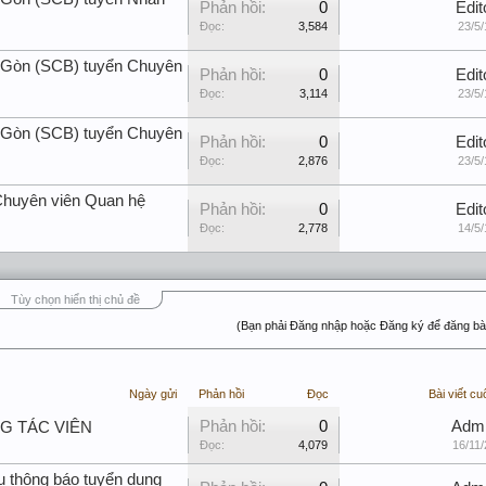
Phản hồi:
0
Edit
Đọc:
3,584
23/5/
Gòn (SCB) tuyển Chuyên
Phản hồi:
0
Edit
Đọc:
3,114
23/5/
Gòn (SCB) tuyển Chuyên
Phản hồi:
0
Edit
Đọc:
2,876
23/5/
Chuyên viên Quan hệ
Phản hồi:
0
Edit
Đọc:
2,778
14/5/
Tùy chọn hiển thị chủ đề
(Bạn phải Đăng nhập hoặc Đăng ký để đăng bài
Ngày gửi
Phản hồi
Đọc
Bài viết cu
Phản hồi:
0
Adm
NG TÁC VIÊN
Đọc:
4,079
16/11/
u thông báo tuyển dụng