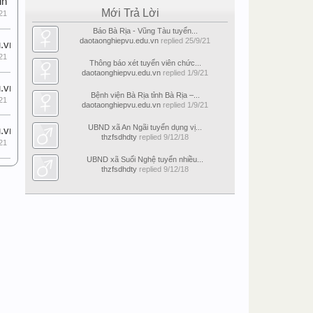
in
Mới Trả Lời
21
Báo Bà Rịa - Vũng Tàu tuyển...
daotaonghiepvu.edu.vn
replied
25/9/21
.vn
21
Thông báo xét tuyển viên chức...
daotaonghiepvu.edu.vn
replied
1/9/21
.vn
Bệnh viện Bà Rịa tỉnh Bà Rịa –...
21
daotaonghiepvu.edu.vn
replied
1/9/21
UBND xã An Ngãi tuyển dụng vị...
.vn
thzfsdhdty
replied
9/12/18
21
UBND xã Suối Nghệ tuyển nhiều...
thzfsdhdty
replied
9/12/18