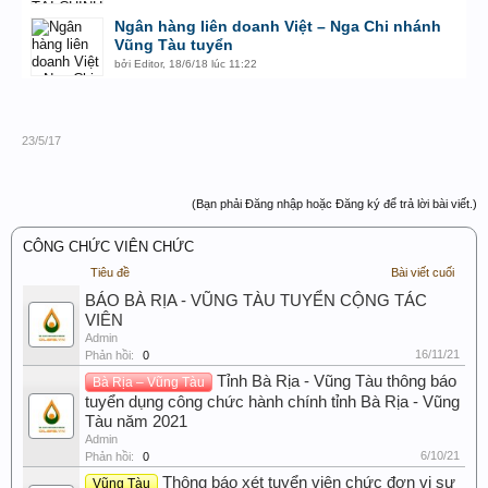
Ngân hàng liên doanh Việt – Nga Chi nhánh
Vũng Tàu tuyển
bởi
Editor
,
18/6/18 lúc 11:22
23/5/17
(Bạn phải Đăng nhập hoặc Đăng ký để trả lời bài viết.)
CÔNG CHỨC VIÊN CHỨC
Tiêu đề
Bài viết cuối
BÁO BÀ RỊA - VŨNG TÀU TUYỂN CỘNG TÁC
VIÊN
Admin
16/11/21
Phản hồi:
0
Tỉnh Bà Rịa - Vũng Tàu thông báo
Bà Rịa – Vũng Tàu
tuyển dụng công chức hành chính tỉnh Bà Rịa - Vũng
Tàu năm 2021
Admin
6/10/21
Phản hồi:
0
Thông báo xét tuyển viên chức đơn vị sự
Vũng Tàu