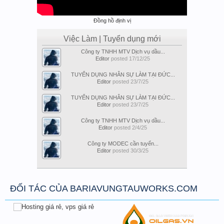
Đồng hồ định vị
Việc Làm | Tuyển dụng mới
Công ty TNHH MTV Dịch vụ dầu...
Editor
posted
17/12/25
TUYỂN DỤNG NHÂN SỰ LÀM TẠI ĐỨC...
Editor
posted
23/7/25
TUYỂN DỤNG NHÂN SỰ LÀM TẠI ĐỨC...
Editor
posted
23/7/25
Công ty TNHH MTV Dịch vụ dầu...
Editor
posted
2/4/25
Công ty MODEC cần tuyển...
Editor
posted
30/3/25
ĐỐI TÁC CỦA BARIAVUNGTAUWORKS.COM