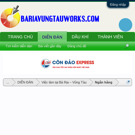
Đăng nhập
TRANG CHỦ
DẦU KHÍ
THÀNH VIÊN
DIỄN ĐÀN
Tìm kiếm diễn đàn
Bài viết gần đây
Đăng chủ đề
...
DIỄN ĐÀN
Việc làm tại Bà Rịa – Vũng Tàu
Ngân hàng