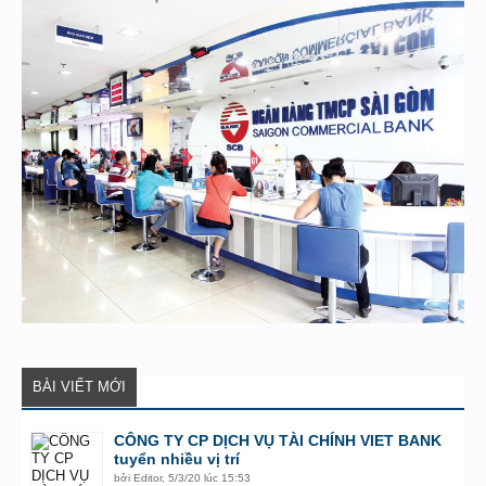
BÀI VIẾT MỚI
CÔNG TY CP DỊCH VỤ TÀI CHÍNH VIET BANK
tuyển nhiều vị trí
bởi
Editor
,
5/3/20 lúc 15:53