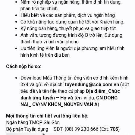
Nắm rõ nghiệp vụ ngân hàng, thẩm định tín dụng,
phân tích tài chính.
Hiểu biết về các sản phẩm, dịch vụ ngân hàng.
Có khả năng tạo dựng quan hệ tốt với Khách hàng.
Kỹ năng bán hàng, thuyết phục và giao tiếp tốt.
Anh văn: tương đương trình độ B trở lên. Sử dụng
thành thạo vi tính văn phòng.
Ưu tiên ứng viên là người địa phương, am hiểu tình
hình kinh tế trên địa bàn.
Cách nộp hồ sơ:
Download Mẫu Thông tin ứng viên có đính kèm hình
3x4 và gửi về địa chỉ
tuyendung@scb.com.vn
(đặt
tiêu đề và tên file theo cú pháp
Địa điểm_Chức
danh ứng tuyển
–
Họ và tên
, ví dụ:
CN DONG
NAI_ CV/NV KHCN_NGUYEN VAN A
)
Mọi thông tin chi tiết vui lòng liên hệ:
Ngân hàng TMCP Sài Gòn
Bộ phận Tuyển dụng – SĐT: (08) 39 230 666 (Ext:
705
)