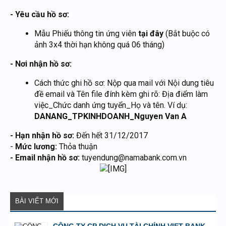
- Yêu cầu hồ sơ:
Mẫu Phiếu thông tin ứng viên
tại đây
(Bắt buộc có
ảnh 3x4 thời hạn không quá 06 tháng)
- Nơi nhận hồ sơ:
Cách thức ghi hồ sơ: Nộp qua mail với Nội dung tiêu
đề email và Tên file đính kèm ghi rõ: Địa điểm làm
việc_Chức danh ứng tuyển_Họ và tên. Ví dụ:
DANANG_TPKINHDOANH_Nguyen Van A
- Hạn nhận hồ sơ:
Đến hết 31/12/2017
-
Mức lương:
Thỏa thuận
- Email nhận hồ sơ:
tuyendung@namabank.com.vn
BÀI VIẾT MỚI