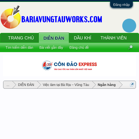
Đăng nhập
TRANG CHỦ
DẦU KHÍ
THÀNH VIÊN
DIỄN ĐÀN
Tìm kiếm diễn đàn
Bài viết gần đây
Đăng chủ đề
...
DIỄN ĐÀN
Việc làm tại Bà Rịa – Vũng Tàu
Ngân hàng