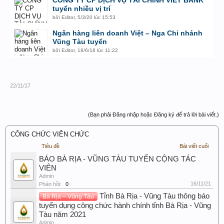
CÔNG TY CP DỊCH VỤ TÀI CHÍNH VIET BANK
tuyển nhiều vị trí
bởi
Editor
,
5/3/20 lúc 15:53
Ngân hàng liên doanh Việt – Nga Chi nhánh
Vũng Tàu tuyển
bởi
Editor
,
18/6/18 lúc 11:22
22/11/17
(Bạn phải Đăng nhập hoặc Đăng ký để trả lời bài viết.)
CÔNG CHỨC VIÊN CHỨC
Tiêu đề
Bài viết cuối
BÁO BÀ RỊA - VŨNG TÀU TUYỂN CỘNG TÁC
VIÊN
Admin
16/11/21
Phản hồi:
0
Tỉnh Bà Rịa - Vũng Tàu thông báo
Bà Rịa – Vũng Tàu
tuyển dụng công chức hành chính tỉnh Bà Rịa - Vũng
Tàu năm 2021
Admin