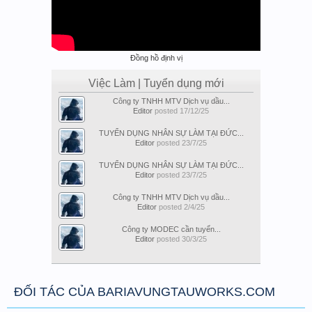
Đồng hồ định vị
Việc Làm | Tuyển dụng mới
Công ty TNHH MTV Dịch vụ dầu...
Editor
posted
17/12/25
TUYỂN DỤNG NHÂN SỰ LÀM TẠI ĐỨC...
Editor
posted
23/7/25
TUYỂN DỤNG NHÂN SỰ LÀM TẠI ĐỨC...
Editor
posted
23/7/25
Công ty TNHH MTV Dịch vụ dầu...
Editor
posted
2/4/25
Công ty MODEC cần tuyển...
Editor
posted
30/3/25
ĐỐI TÁC CỦA BARIAVUNGTAUWORKS.COM