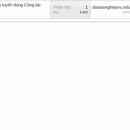
u tuyển dụng Cộng tác
Phản hồi:
1
daotaonghiepvu.edu
Đọc:
6,463
25/9/