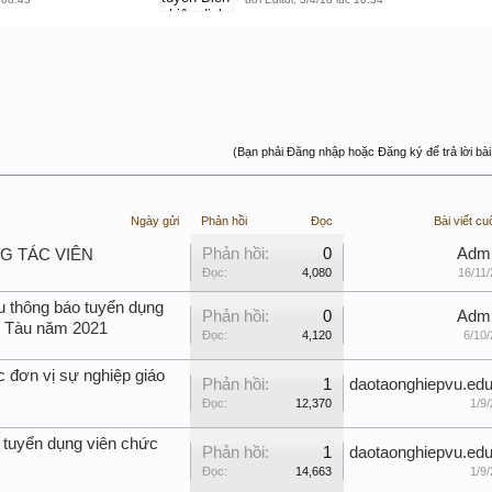
(Bạn phải Đăng nhập hoặc Đăng ký để trả lời bài 
Ngày gửi
Phản hồi
Đọc
Bài viết cu
Phản hồi:
0
Adm
NG TÁC VIÊN
Đọc:
4,080
16/11/
u thông báo tuyển dụng
Phản hồi:
0
Adm
g Tàu năm 2021
Đọc:
4,120
6/10/
c đơn vị sự nghiệp giáo
Phản hồi:
1
daotaonghiepvu.edu
Đọc:
12,370
1/9/
 tuyển dụng viên chức
Phản hồi:
1
daotaonghiepvu.edu
Đọc:
14,663
1/9/