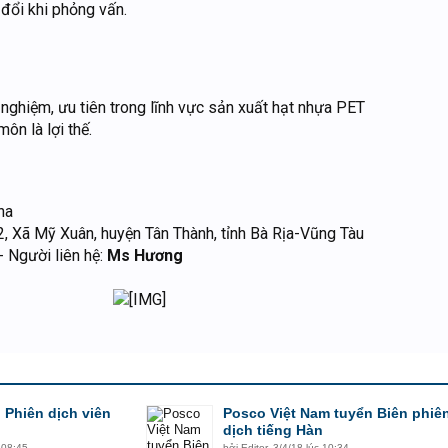
 đổi khi phỏng vấn.
 nghiệm, ưu tiên trong lĩnh vực sản xuất hạt nhựa PET
ôn là lợi thế.
na
, Xã Mỹ Xuân, huyện Tân Thành, tỉnh Bà Rịa-Vũng Tàu
- Người liên hệ:
Ms Hương
 Phiên dịch viên
Posco Việt Nam tuyển Biên phiê
dịch tiếng Hàn
 08:45
bởi
Editor
,
3/4/18 lúc 10:34