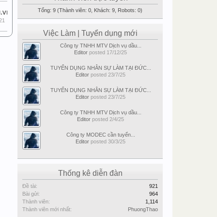
Tổng: 9 (Thành viên: 0, Khách: 9, Robots: 0)
.vn
21
Việc Làm | Tuyển dụng mới
Công ty TNHH MTV Dịch vụ dầu...
Editor
posted
17/12/25
TUYỂN DỤNG NHÂN SỰ LÀM TẠI ĐỨC...
Editor
posted
23/7/25
TUYỂN DỤNG NHÂN SỰ LÀM TẠI ĐỨC...
Editor
posted
23/7/25
Công ty TNHH MTV Dịch vụ dầu...
Editor
posted
2/4/25
Công ty MODEC cần tuyển...
Editor
posted
30/3/25
Thống kê diễn đàn
Đề tài:
921
Bài gửi:
964
Thành viên:
1,114
Thành viên mới nhất:
PhuongThao