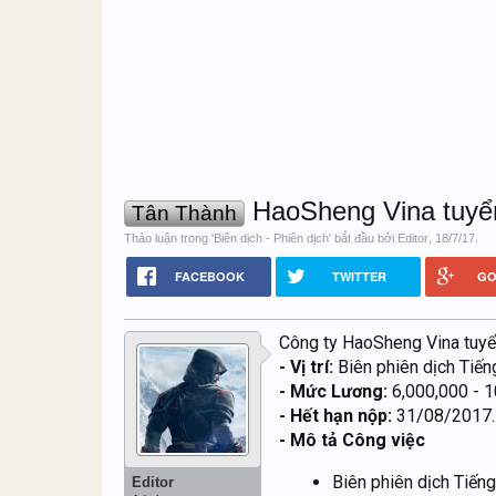
HaoSheng Vina tuyển
Tân Thành
Thảo luận trong '
Biên dịch - Phiên dịch
' bắt đầu bởi
Editor
,
18/7/17
.
FACEBOOK
TWITTER
GO
Công ty HaoSheng Vina tuyể
- Vị trí:
Biên phiên dịch Tiến
- Mức Lương:
6,000,000 - 1
- Hết hạn nộp:
31/08/2017.
- Mô tả Công việc
Biên phiên dịch Tiến
Editor