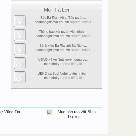
Mới Trả Lời
Báo Bà Rịa - Vũng Tàu tuyển...
daotaonghiepvu.edu.vn
replied
25/9/21
Thông báo xét tuyển viên chức...
daotaonghiepvu.edu.vn
replied
1/9/21
Bệnh viện Bà Rịa tỉnh Bà Rịa –...
daotaonghiepvu.edu.vn
replied
1/9/21
UBND xã An Ngãi tuyển dụng vị...
thzfsdhdty
replied
9/12/18
UBND xã Suối Nghệ tuyển nhiều...
thzfsdhdty
replied
9/12/18