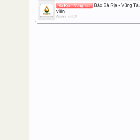
Báo Bà Rịa - Vũng Tà
Bà Rịa – Vũng Tàu
viên
Admin
,
7/6/19