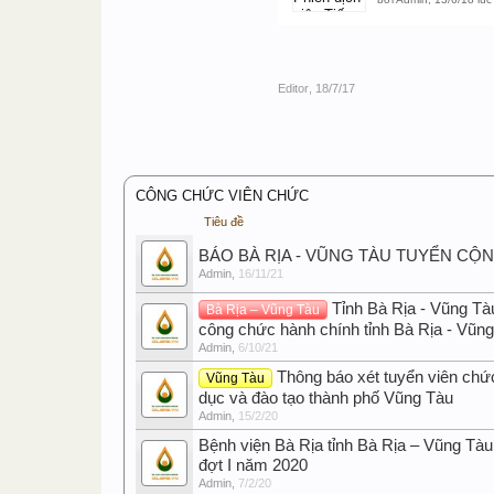
Editor
,
18/7/17
CÔNG CHỨC VIÊN CHỨC
Tiêu đề
BÁO BÀ RỊA - VŨNG TÀU TUYỂN CỘ
Admin
,
16/11/21
Tỉnh Bà Rịa - Vũng Tà
Bà Rịa – Vũng Tàu
công chức hành chính tỉnh Bà Rịa - Vũn
Admin
,
6/10/21
Thông báo xét tuyển viên chứ
Vũng Tàu
dục và đào tạo thành phố Vũng Tàu
Admin
,
15/2/20
Bệnh viện Bà Rịa tỉnh Bà Rịa – Vũng Tàu
đợt I năm 2020
Admin
,
7/2/20