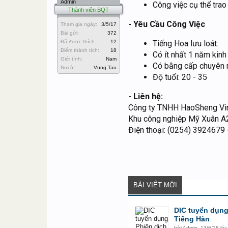
Admin
Công việc cụ thể trao
Thành viên BQT
- Yêu Cầu Công Việc
Tham gia ngày:
3/5/17
Bài gửi:
372
Đã được thích:
12
Tiếng Hoa lưu loát.
Điểm thành tích:
18
Có ít nhất 1 năm kinh
Giới tính:
Nam
Có bằng cấp chuyên m
Nơi ở:
Vung Tau
Độ tuổi: 20 - 35
- Liên hệ:
Công ty TNHH HaoSheng Vi
Khu công nghiệp Mỹ Xuân A2
Điện thoại: (0254) 3924679 
BÀI VIẾT MỚI
DIC tuyển dụng
Tiếng Hàn
bởi
Admin
,
13/6/18 lúc