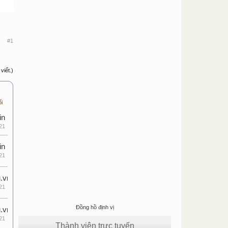
#1
viết.)
ối
in
21
in
21
.vn
21
Đồng hồ định vị
.vn
21
Thành viên trực tuyến