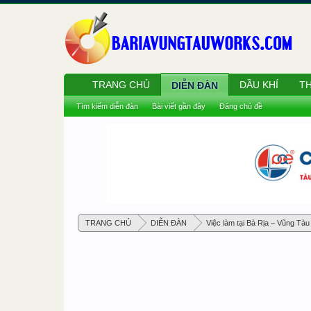
TRANG CHỦ
DẦU KHÍ
TH
DIỄN ĐÀN
Tìm kiếm diễn đàn
Bài viết gần đây
Đăng chủ đề
TRANG CHỦ
DIỄN ĐÀN
Việc làm tại Bà Rịa – Vũng Tàu