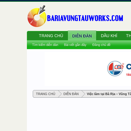
TRANG CHỦ
DẦU KHÍ
TH
DIỄN ĐÀN
Tìm kiếm diễn đàn
Bài viết gần đây
Đăng chủ đề
TRANG CHỦ
DIỄN ĐÀN
Việc làm tại Bà Rịa – Vũng T