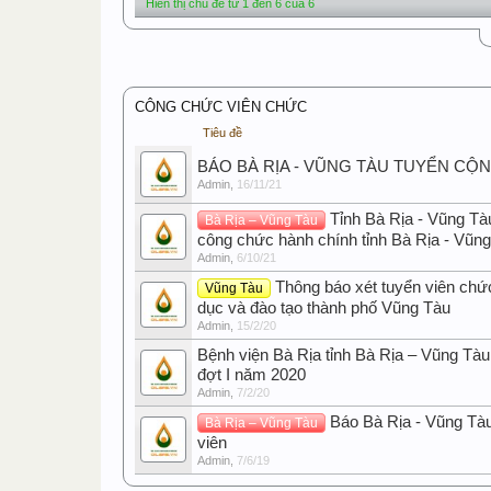
Hiển thị chủ đề từ 1 đến 6 của 6
CÔNG CHỨC VIÊN CHỨC
Tiêu đề
BÁO BÀ RỊA - VŨNG TÀU TUYỂN CỘ
Admin
,
16/11/21
Tỉnh Bà Rịa - Vũng Tà
Bà Rịa – Vũng Tàu
công chức hành chính tỉnh Bà Rịa - Vũn
Admin
,
6/10/21
Thông báo xét tuyển viên chứ
Vũng Tàu
dục và đào tạo thành phố Vũng Tàu
Admin
,
15/2/20
Bệnh viện Bà Rịa tỉnh Bà Rịa – Vũng Tàu
đợt I năm 2020
Admin
,
7/2/20
Báo Bà Rịa - Vũng Tà
Bà Rịa – Vũng Tàu
viên
Admin
,
7/6/19