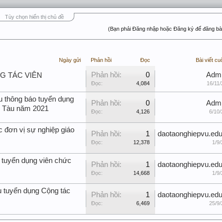
Tùy chọn hiển thị chủ đề
(Bạn phải Đăng nhập hoặc Đăng ký để đăng bài
Ngày gửi
Phản hồi
Đọc
Bài viết cu
Phản hồi:
0
Adm
NG TÁC VIÊN
Đọc:
4,084
16/11/
u thông báo tuyển dụng
Phản hồi:
0
Adm
g Tàu năm 2021
Đọc:
4,126
6/10/
c đơn vị sự nghiệp giáo
Phản hồi:
1
daotaonghiepvu.edu
Đọc:
12,378
1/9/
 tuyển dụng viên chức
Phản hồi:
1
daotaonghiepvu.edu
Đọc:
14,668
1/9/
u tuyển dụng Cộng tác
Phản hồi:
1
daotaonghiepvu.edu
Đọc:
6,469
25/9/