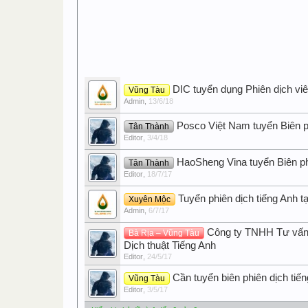
DIC tuyển dụng Phiên dịch vi
Vũng Tàu
Admin
,
13/6/18
Posco Việt Nam tuyển Biên p
Tân Thành
Editor
,
3/4/18
HaoSheng Vina tuyển Biên ph
Tân Thành
Editor
,
18/7/17
Tuyển phiên dịch tiếng Anh t
Xuyên Mộc
Admin
,
6/7/17
Công ty TNHH Tư vấn 
Bà Rịa – Vũng Tàu
Dịch thuật Tiếng Anh
Editor
,
24/5/17
Cần tuyển biên phiên dịch tiế
Vũng Tàu
Editor
,
3/5/17