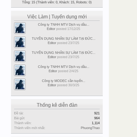
Tổng: 15 (Thành viên: 0, Khách: 15, Robots: 0)
Việc Làm | Tuyển dụng mới
Công ty TNHH MTV Dịch vụ dầu...
Editor
posted
17/12/25
TUYỂN DỤNG NHÂN SỰ LÀM TẠI ĐỨC...
Editor
posted
23/7/25
TUYỂN DỤNG NHÂN SỰ LÀM TẠI ĐỨC...
Editor
posted
23/7/25
Công ty TNHH MTV Dịch vụ dầu...
Editor
posted
2/4/25
Công ty MODEC cần tuyển...
Editor
posted
30/3/25
Thống kê diễn đàn
Đề tài:
921
Bài gửi:
964
Thành viên:
1,114
Thành viên mới nhất:
PhuongThao