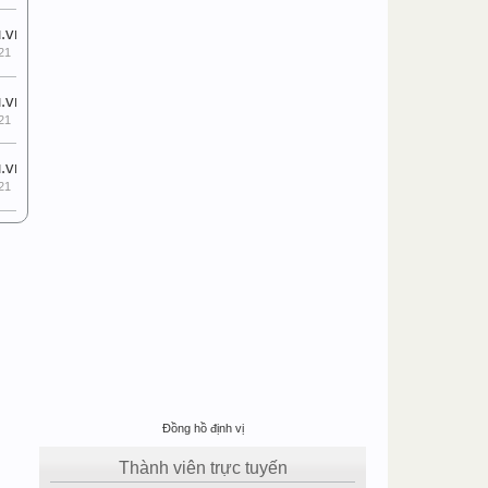
.vn
21
.vn
21
.vn
21
Đồng hồ định vị
Thành viên trực tuyến