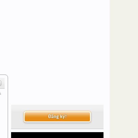
 ↓
Đăng ký!