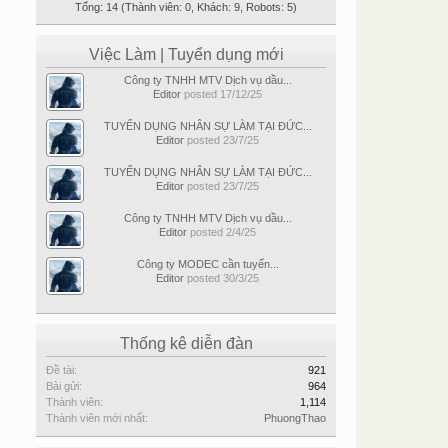
Tổng: 14 (Thành viên: 0, Khách: 9, Robots: 5)
Việc Làm | Tuyển dụng mới
Công ty TNHH MTV Dịch vụ dầu...
Editor
posted
17/12/25
TUYỂN DỤNG NHÂN SỰ LÀM TẠI ĐỨC...
Editor
posted
23/7/25
TUYỂN DỤNG NHÂN SỰ LÀM TẠI ĐỨC...
Editor
posted
23/7/25
Công ty TNHH MTV Dịch vụ dầu...
Editor
posted
2/4/25
Công ty MODEC cần tuyển...
Editor
posted
30/3/25
Thống kê diễn đàn
Đề tài:
921
Bài gửi:
964
Thành viên:
1,114
Thành viên mới nhất:
PhuongThao