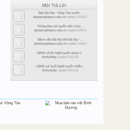
Mới Trả Lời
Báo Bà Rịa - Vũng Tàu tuyển...
daotaonghiepvu.edu.vn
replied
25/9/21
Thông báo xét tuyển viên chức...
daotaonghiepvu.edu.vn
replied
1/9/21
Bệnh viện Bà Rịa tỉnh Bà Rịa –...
daotaonghiepvu.edu.vn
replied
1/9/21
UBND xã An Ngãi tuyển dụng vị...
thzfsdhdty
replied
9/12/18
UBND xã Suối Nghệ tuyển nhiều...
thzfsdhdty
replied
9/12/18