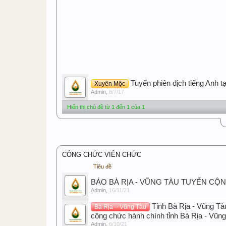
Tuyển phiên dịch tiếng Anh t
Xuyên Mộc
Admin
,
6/7/17
Hiển thị chủ đề từ 1 đến 1 của 1
CÔNG CHỨC VIÊN CHỨC
Tiêu đề
BÁO BÀ RỊA - VŨNG TÀU TUYỂN CỘ
Admin
,
16/11/21
Tỉnh Bà Rịa - Vũng Tà
Bà Rịa – Vũng Tàu
công chức hành chính tỉnh Bà Rịa - Vũn
Admin
,
6/10/21