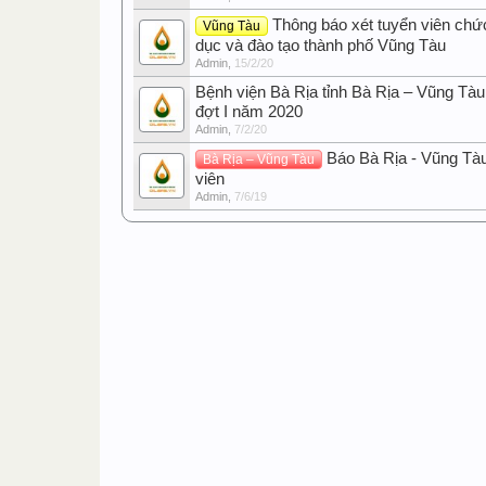
Thông báo xét tuyển viên chứ
Vũng Tàu
dục và đào tạo thành phố Vũng Tàu
Admin
,
15/2/20
Bệnh viện Bà Rịa tỉnh Bà Rịa – Vũng Tàu
đợt I năm 2020
Admin
,
7/2/20
Báo Bà Rịa - Vũng Tà
Bà Rịa – Vũng Tàu
viên
Admin
,
7/6/19