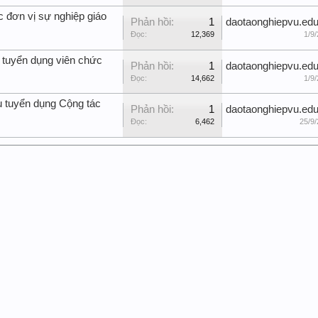
c đơn vị sự nghiệp giáo
Phản hồi:
1
daotaonghiepvu.edu
Đọc:
12,369
1/9/
 tuyển dụng viên chức
Phản hồi:
1
daotaonghiepvu.edu
Đọc:
14,662
1/9/
u tuyển dụng Cộng tác
Phản hồi:
1
daotaonghiepvu.edu
Đọc:
6,462
25/9/