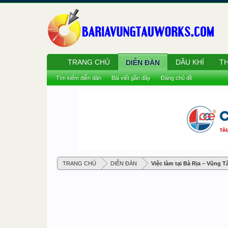
TRANG CHỦ
DẦU KHÍ
TH
DIỄN ĐÀN
Tìm kiếm diễn đàn
Bài viết gần đây
Đăng chủ đề
TRANG CHỦ
DIỄN ĐÀN
Việc làm tại Bà Rịa – Vũng T