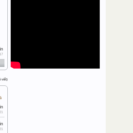
in
17
 viết)
ối
in
21
in
21