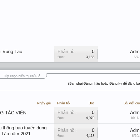
ại Vũng Tàu
Phản hồi:
0
Adm
Đọc:
3,155
6/7/
Tùy chọn hiển thị chủ đề
(Bạn phải Đăng nhập hoặc Đăng ký để đăng bài
Ngày gửi
Phản hồi
Đọc
Bài viết cu
Phản hồi:
0
Adm
NG TÁC VIÊN
Đọc:
4,079
16/11/
u thông báo tuyển dụng
Phản hồi:
0
Adm
g Tàu năm 2021
Đọc:
4,118
6/10/