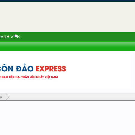
ÀNH VIÊN
àu