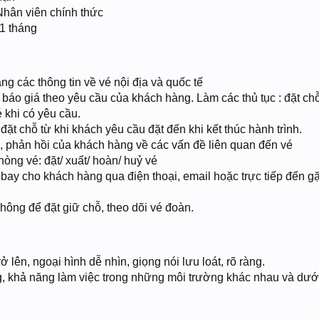
Nhân viên chính thức
01 tháng
g các thông tin về vé nội địa và quốc tế
, báo giá theo yêu cầu của khách hàng. Làm các thủ tục : đặt chỗ
é khi có yêu cầu.
đặt chỗ từ khi khách yêu cầu đặt đến khi kết thúc hành trình.
, phản hồi của khách hàng về các vấn đề liên quan đến vé
hòng vé: đặt/ xuất/ hoàn/ huỷ vé
bay cho khách hàng qua điện thoại, email hoặc trực tiếp đến g
ông để đặt giữ chỗ, theo dõi vé đoàn.
ở lên, ngoại hình dễ nhìn, giọng nói lưu loát, rõ ràng.
ng, khả năng làm việc trong những môi trường khác nhau và dướ