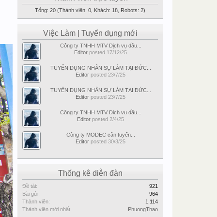
Tổng: 20 (Thành viên: 0, Khách: 18, Robots: 2)
Việc Làm | Tuyển dụng mới
Công ty TNHH MTV Dịch vụ dầu...
Editor
posted
17/12/25
TUYỂN DỤNG NHÂN SỰ LÀM TẠI ĐỨC...
Editor
posted
23/7/25
TUYỂN DỤNG NHÂN SỰ LÀM TẠI ĐỨC...
Editor
posted
23/7/25
Công ty TNHH MTV Dịch vụ dầu...
Editor
posted
2/4/25
Công ty MODEC cần tuyển...
Editor
posted
30/3/25
Thống kê diễn đàn
Đề tài:
921
Bài gửi:
964
Thành viên:
1,114
Thành viên mới nhất:
PhuongThao