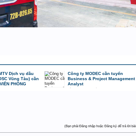
MTV Dịch vụ dầu
Công ty MODEC cần tuyển
(OSC Vũng Tàu) cần
Business & Project Management
 VIÊN PHÒNG
Analyst
bởi
Editor
,
30/3/25 lúc 20:45
(Bạn phải Đăng nhập hoặc Đăng ký để trả lời bài 