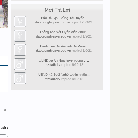
Mới Trả Lời
Báo Bà Rịa - Vũng Tàu tuyển...
daotaonghiepvu.edu.vn
replied
25/9/21
Thông báo xét tuyển viên chức...
daotaonghiepvu.edu.vn
replied
1/9/21
Bệnh viện Bà Rịa tỉnh Bà Rịa –...
daotaonghiepvu.edu.vn
replied
1/9/21
UBND xã An Ngãi tuyển dụng vị...
thzfsdhdty
replied
9/12/18
UBND xã Suối Nghệ tuyển nhiều...
thzfsdhdty
replied
9/12/18
#1
viết.)