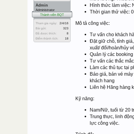
Hình thức làm việc: 
Admin
Administrator
Thời gian thử việc: 
Thành viên BQT
Mô tả công việc:
Tham gia ngày:
2/4/16
Bài gửi:
323
Đã được thích:
8
Tư vấn cho khách hàn
Điểm thành tích:
18
Đặt giữ chỗ, tính giá
xuất/ đổi/hoàn/hủy v
Quản lý các booking 
Tư vấn các thắc mắc
Làm các thủ tục tại p
Báo giá, bán vé máy 
khách hang
Liên hệ Hãng hàng kh
Kỹ năng:
Nam/Nữ, tuổi từ 20 tr
Trung thực, linh độ
lực công việc.