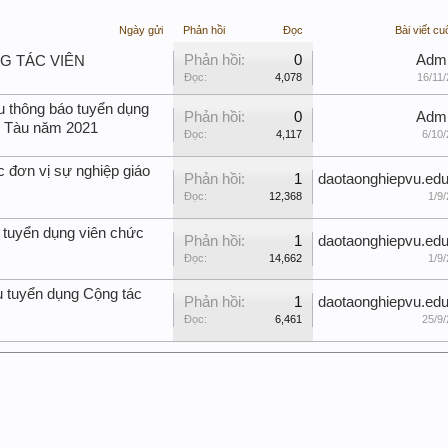
Ngày gửi
Phản hồi
Đọc
Bài viết cu
Phản hồi:
0
Adm
NG TÁC VIÊN
Đọc:
4,078
16/11/
u thông báo tuyển dụng
Phản hồi:
0
Adm
g Tàu năm 2021
Đọc:
4,117
6/10/
c đơn vị sự nghiệp giáo
Phản hồi:
1
daotaonghiepvu.edu
Đọc:
12,368
1/9/
 tuyển dụng viên chức
Phản hồi:
1
daotaonghiepvu.edu
Đọc:
14,662
1/9/
u tuyển dụng Cộng tác
Phản hồi:
1
daotaonghiepvu.edu
Đọc:
6,461
25/9/