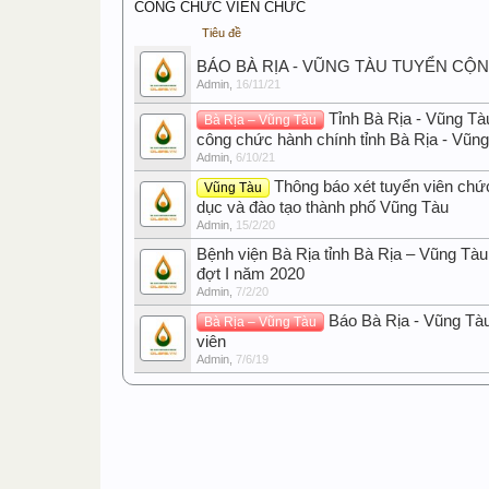
CÔNG CHỨC VIÊN CHỨC
Tiêu đề
BÁO BÀ RỊA - VŨNG TÀU TUYỂN CỘ
Admin
,
16/11/21
Tỉnh Bà Rịa - Vũng Tà
Bà Rịa – Vũng Tàu
công chức hành chính tỉnh Bà Rịa - Vũn
Admin
,
6/10/21
Thông báo xét tuyển viên chứ
Vũng Tàu
dục và đào tạo thành phố Vũng Tàu
Admin
,
15/2/20
Bệnh viện Bà Rịa tỉnh Bà Rịa – Vũng Tàu
đợt I năm 2020
Admin
,
7/2/20
Báo Bà Rịa - Vũng Tà
Bà Rịa – Vũng Tàu
viên
Admin
,
7/6/19