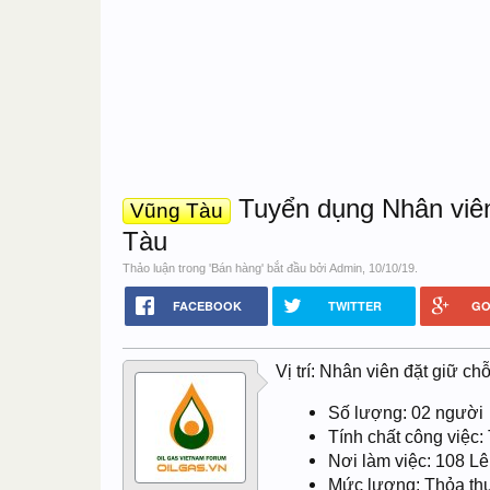
Tuyển dụng Nhân viên
Vũng Tàu
Tàu
Thảo luận trong '
Bán hàng
' bắt đầu bởi
Admin
,
10/10/19
.
FACEBOOK
TWITTER
GO
Vị trí: Nhân viên đặt giữ c
Số lượng: 02 người
Tính chất công việc:
Nơi làm việc: 108 
Mức lương: Thỏa th