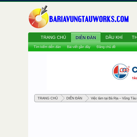
TRANG CHỦ
DẦU KHÍ
TH
DIỄN ĐÀN
Tìm kiếm diễn đàn
Bài viết gần đây
Đăng chủ đề
TRANG CHỦ
DIỄN ĐÀN
Việc làm tại Bà Rịa – Vũng Tàu