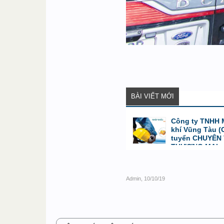
BÀI VIẾT MỚI
Công ty TNHH 
khí Vũng Tàu 
tuyển CHUYÊN
THƯƠNG MẠI
bởi
Editor
,
2/4/25 lúc 10:06
Admin
,
10/10/19