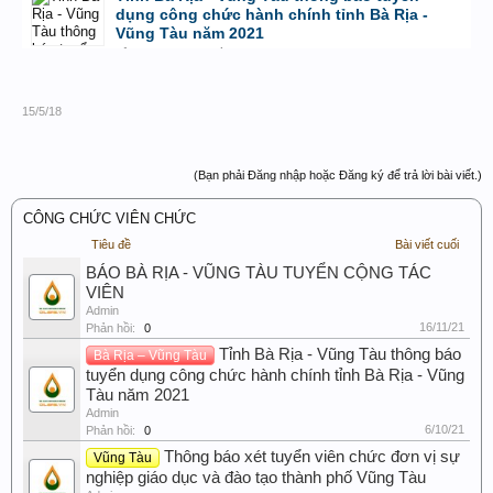
dụng công chức hành chính tỉnh Bà Rịa -
Vũng Tàu năm 2021
bởi
Admin
,
6/10/21 lúc 14:38
15/5/18
(Bạn phải Đăng nhập hoặc Đăng ký để trả lời bài viết.)
CÔNG CHỨC VIÊN CHỨC
Tiêu đề
Bài viết cuối
BÁO BÀ RỊA - VŨNG TÀU TUYỂN CỘNG TÁC
VIÊN
Admin
16/11/21
Phản hồi:
0
Tỉnh Bà Rịa - Vũng Tàu thông báo
Bà Rịa – Vũng Tàu
tuyển dụng công chức hành chính tỉnh Bà Rịa - Vũng
Tàu năm 2021
Admin
6/10/21
Phản hồi:
0
Thông báo xét tuyển viên chức đơn vị sự
Vũng Tàu
nghiệp giáo dục và đào tạo thành phố Vũng Tàu