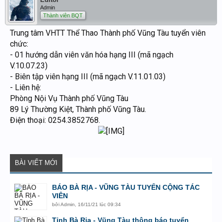
Admin
Thành viên BQT
Trung tâm VHTT Thể Thao Thành phố Vũng Tàu tuyển viên
chức:
- 01 hướng dẫn viên văn hóa hạng III (mã ngạch
V.10.07.23)
- Biên tập viên hạng III (mã ngạch V.11.01.03)
- Liên hệ:
Phòng Nội Vụ Thành phố Vũng Tàu
89 Lý Thường Kiệt, Thành phố Vũng Tàu.
Điện thoại: 0254.3852768.
BÀI VIẾT MỚI
BÁO BÀ RỊA - VŨNG TÀU TUYỂN CỘNG TÁC
VIÊN
bởi
Admin
,
16/11/21 lúc 09:34
Tỉnh Bà Rịa - Vũng Tàu thông báo tuyển