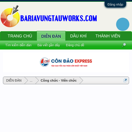
Đăng nhập
TRANG CHỦ
DẦU KHÍ
THÀNH VIÊN
DIỄN ĐÀN
Tìm kiếm diễn đàn
Bài viết gần đây
Đăng chủ đề
DIỄN ĐÀN
...
Công chức - Viên chức