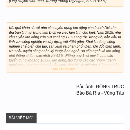
(Ông Huỳnh Việt Triều, Trưởng Phòng Dạy nghề, Sở LĐTBXH)
Kết quả khảo sát về nhu cầu tuyển dụng lao động của 2.440 DN trên
địa bàn tỉnh từ Trung tâm Dịch vụ việc làm tỉnh cho biết: Năm 2018, nhu
cầu tuyển lao động của DN khoảng 17.500 người. Trong đó, dẫn đầu là
lĩnh vực công nghiệp và xây dựng với 40% gồm: Khai khoáng, công
nghiệp chế biến chế tạo, sản xuất và phân phối điện, khí đốt, điện lạnh.
Nhu cầu tuyển công nhân kỹ thuật lành nghề, sơ cấp nghề và lao động
phổ thông chiếm cao nhất với 65%. Riêng quý 1 và quý 2, nhu cầu
tuyển dụng khoảng 10.000 lao động, tập trung vào các nhóm ngành
nghề có xu hướng phát triển ổn định, lâu dài, cụ thể như: Công nghiệp
Click to expand...
chế biến-chế tạo, công nghiệp phụ trợ, cơ khí…
Bài, ảnh: ĐÔNG TRÚC
Báo Bà Rịa - Vũng Tàu
BÀI VIẾT MỚI