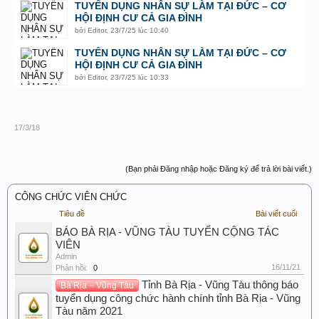
TUYỂN DỤNG NHÂN SỰ LÀM TẠI ĐỨC – CƠ
HỘI ĐỊNH CƯ CẢ GIA ĐÌNH
bởi
Editor
,
23/7/25 lúc 10:40
TUYỂN DỤNG NHÂN SỰ LÀM TẠI ĐỨC – CƠ
HỘI ĐỊNH CƯ CẢ GIA ĐÌNH
bởi
Editor
,
23/7/25 lúc 10:33
17/3/18
(Bạn phải Đăng nhập hoặc Đăng ký để trả lời bài viết.)
CÔNG CHỨC VIÊN CHỨC
Tiêu đề
Bài viết cuối
BÁO BÀ RỊA - VŨNG TÀU TUYỂN CỘNG TÁC
VIÊN
Admin
16/11/21
Phản hồi:
0
Tỉnh Bà Rịa - Vũng Tàu thông báo
Bà Rịa – Vũng Tàu
tuyển dụng công chức hành chính tỉnh Bà Rịa - Vũng
Tàu năm 2021