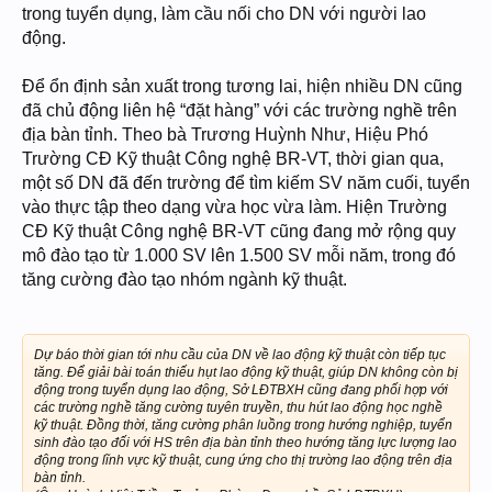
trong tuyển dụng, làm cầu nối cho DN với người lao
động.
Để ổn định sản xuất trong tương lai, hiện nhiều DN cũng
đã chủ động liên hệ “đặt hàng” với các trường nghề trên
địa bàn tỉnh. Theo bà Trương Huỳnh Như, Hiệu Phó
Trường CĐ Kỹ thuật Công nghệ BR-VT, thời gian qua,
một số DN đã đến trường để tìm kiếm SV năm cuối, tuyển
vào thực tập theo dạng vừa học vừa làm. Hiện Trường
CĐ Kỹ thuật Công nghệ BR-VT cũng đang mở rộng quy
mô đào tạo từ 1.000 SV lên 1.500 SV mỗi năm, trong đó
tăng cường đào tạo nhóm ngành kỹ thuật.
Dự báo thời gian tới nhu cầu của DN về lao động kỹ thuật còn tiếp tục
tăng. Để giải bài toán thiếu hụt lao động kỹ thuật, giúp DN không còn bị
động trong tuyển dụng lao động, Sở LĐTBXH cũng đang phối hợp với
các trường nghề tăng cường tuyên truyền, thu hút lao động học nghề
kỹ thuật. Đồng thời, tăng cường phân luồng trong hướng nghiệp, tuyển
sinh đào tạo đối với HS trên địa bàn tỉnh theo hướng tăng lực lượng lao
động trong lĩnh vực kỹ thuật, cung ứng cho thị trường lao động trên địa
bàn tỉnh.