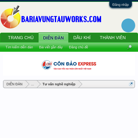
Đăng nhập
TRANG CHỦ
DẦU KHÍ
THÀNH VIÊN
DIỄN ĐÀN
Tìm kiếm diễn đàn
Bài viết gần đây
Đăng chủ đề
DIỄN ĐÀN
...
Tư vấn nghề nghiệp