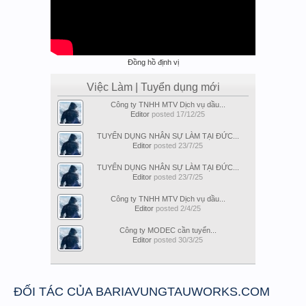
Đồng hồ định vị
Việc Làm | Tuyển dụng mới
Công ty TNHH MTV Dịch vụ dầu...
Editor
posted
17/12/25
TUYỂN DỤNG NHÂN SỰ LÀM TẠI ĐỨC...
Editor
posted
23/7/25
TUYỂN DỤNG NHÂN SỰ LÀM TẠI ĐỨC...
Editor
posted
23/7/25
Công ty TNHH MTV Dịch vụ dầu...
Editor
posted
2/4/25
Công ty MODEC cần tuyển...
Editor
posted
30/3/25
ĐỐI TÁC CỦA BARIAVUNGTAUWORKS.COM