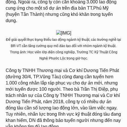
động. Ngoài ra, công ty còn cần khoảng 3.000 lao động
cung ứng cho một số dự án trên địa bàn TT.Phú Mỹ
(huyện Tân Thành) nhưng cũng khó khăn trong tuyển
dụng.
Để giải quyết thực trạng thiếu lao động ngành kỹ thuật, các trường nghề tại
BR-VT cần tăng cường quy mô đào tạo đối với nhóm ngành kỹ thuật.
Trong ảnh: Học viên lớp điện công nghiệp, Trường TC Kỹ Thuật Công
Nghệ Phước Lộc trong giờ học.
Công ty TNHH Thương mại và Cơ khí Dương Tiến Phát
(đường 30/4, TP.Vũng Tàu) cũng đang cần tuyển hơn
1.000 công nhân lắp ráp phục vụ cho dự án mới, nhưng
mới tuyển được 100 người. Theo bà Trần Thị Điệp, phụ
trách nhân sự của Công ty TNHH Thương mại và Cơ khí
Dương Tiến Phát, năm 2018, công ty có nhiều dự án
đóng tàu cần số lượng lao động lớn, vào làm việc ngay.
Tuy nhiên, nhân lực trong lĩnh vực kỹ thuật đóng tàu đang
khan hiếm, DN đã thông báo tuyển người nhưng đến nay
vẫn không tìm đủ lao động.