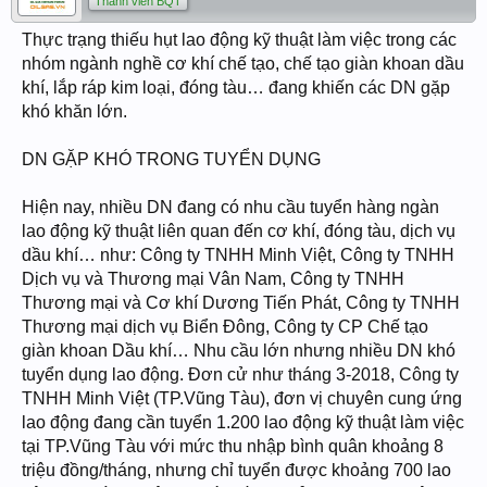
Thành viên BQT
Thực trạng thiếu hụt lao động kỹ thuật làm việc trong các
nhóm ngành nghề cơ khí chế tạo, chế tạo giàn khoan dầu
khí, lắp ráp kim loại, đóng tàu… đang khiến các DN gặp
khó khăn lớn.
DN GẶP KHÓ TRONG TUYỂN DỤNG
Hiện nay, nhiều DN đang có nhu cầu tuyển hàng ngàn
lao động kỹ thuật liên quan đến cơ khí, đóng tàu, dịch vụ
dầu khí… như: Công ty TNHH Minh Việt, Công ty TNHH
Dịch vụ và Thương mại Vân Nam, Công ty TNHH
Thương mại và Cơ khí Dương Tiến Phát, Công ty TNHH
Thương mại dịch vụ Biển Đông, Công ty CP Chế tạo
giàn khoan Dầu khí… Nhu cầu lớn nhưng nhiều DN khó
tuyển dụng lao động. Đơn cử như tháng 3-2018, Công ty
TNHH Minh Việt (TP.Vũng Tàu), đơn vị chuyên cung ứng
lao động đang cần tuyển 1.200 lao động kỹ thuật làm việc
tại TP.Vũng Tàu với mức thu nhập bình quân khoảng 8
triệu đồng/tháng, nhưng chỉ tuyển được khoảng 700 lao