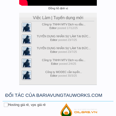
Đồng hồ định vị
Việc Làm | Tuyển dụng mới
Công ty TNHH MTV Dịch vụ dầu...
Editor
posted
17/12/25
TUYỂN DỤNG NHÂN SỰ LÀM TẠI ĐỨC...
Editor
posted
23/7/25
TUYỂN DỤNG NHÂN SỰ LÀM TẠI ĐỨC...
Editor
posted
23/7/25
Công ty TNHH MTV Dịch vụ dầu...
Editor
posted
2/4/25
Công ty MODEC cần tuyển...
Editor
posted
30/3/25
ĐỐI TÁC CỦA BARIAVUNGTAUWORKS.COM