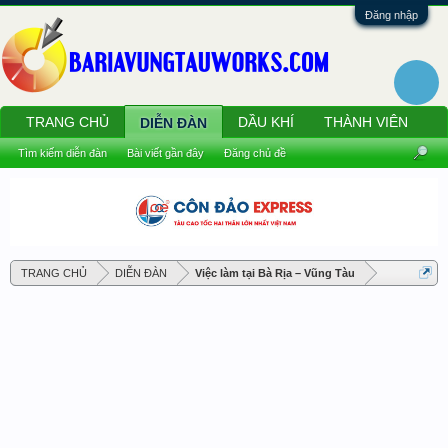
Đăng nhập
TRANG CHỦ
DẦU KHÍ
THÀNH VIÊN
DIỄN ĐÀN
Tìm kiếm diễn đàn
Bài viết gần đây
Đăng chủ đề
TRANG CHỦ
DIỄN ĐÀN
Việc làm tại Bà Rịa – Vũng Tàu