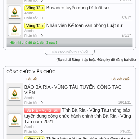
20/8/19
Phản hồi:
0
Busadco tuyển dụng 01 luật sư
Vũng Tàu
Admin
5/7/17
Phản hồi:
0
Nhân viên Kế toán văn phòng Luật sư
Vũng Tàu
Admin
9/5/17
Phản hồi:
0
Hiển thị chủ đề từ 1 đến 3 của 3
Tùy chọn hiển thị chủ đề
(Bạn phải Đăng nhập hoặc Đăng ký để đăng bài viết)
CÔNG CHỨC VIÊN CHỨC
Tiêu đề
Bài viết cuối
BÁO BÀ RỊA - VŨNG TÀU TUYỂN CỘNG TÁC
VIÊN
Admin
16/11/21
Phản hồi:
0
Tỉnh Bà Rịa - Vũng Tàu thông báo
Bà Rịa – Vũng Tàu
tuyển dụng công chức hành chính tỉnh Bà Rịa - Vũng
Tàu năm 2021
Admin
6/10/21
Phản hồi:
0