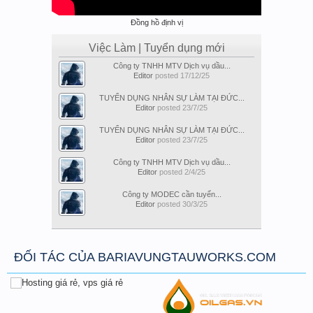
Đồng hồ định vị
Việc Làm | Tuyển dụng mới
Công ty TNHH MTV Dịch vụ dầu...
Editor
posted
17/12/25
TUYỂN DỤNG NHÂN SỰ LÀM TẠI ĐỨC...
Editor
posted
23/7/25
TUYỂN DỤNG NHÂN SỰ LÀM TẠI ĐỨC...
Editor
posted
23/7/25
Công ty TNHH MTV Dịch vụ dầu...
Editor
posted
2/4/25
Công ty MODEC cần tuyển...
Editor
posted
30/3/25
ĐỐI TÁC CỦA BARIAVUNGTAUWORKS.COM