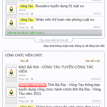
20/8/19
Phản hồi:
0
Busadco tuyển dụng 01 luật sư
Vũng Tàu
Admin
5/7/17
Phản hồi:
0
Nhân viên Kế toán văn phòng Luật sư
Vũng Tàu
Admin
9/5/17
Phản hồi:
0
Hiển thị chủ đề từ 1 đến 3 của 3
Tùy chọn hiển thị chủ đề
(Bạn phải Đăng nhập hoặc Đăng ký để đăng bài viết)
CÔNG CHỨC VIÊN CHỨC
Tiêu đề
Bài viết cuối
BÁO BÀ RỊA - VŨNG TÀU TUYỂN CỘNG TÁC
VIÊN
Admin
16/11/21
Phản hồi:
0
Tỉnh Bà Rịa - Vũng Tàu thông báo
Bà Rịa – Vũng Tàu
tuyển dụng công chức hành chính tỉnh Bà Rịa - Vũng
Tàu năm 2021
Admin
6/10/21
Phản hồi:
0