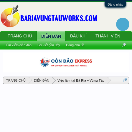
Đăng nhập
TRANG CHỦ
DẦU KHÍ
THÀNH VIÊN
DIỄN ĐÀN
Tìm kiếm diễn đàn
Bài viết gần đây
Đăng chủ đề
TRANG CHỦ
DIỄN ĐÀN
Việc làm tại Bà Rịa – Vũng Tàu