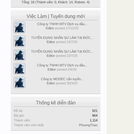
Tổng: 18 (Thành viên: 0, Khách: 14, Robots: 4)
Việc Làm | Tuyển dụng mới
Công ty TNHH MTV Dịch vụ dầu...
Editor
posted
17/12/25
TUYỂN DỤNG NHÂN SỰ LÀM TẠI ĐỨC...
Editor
posted
23/7/25
TUYỂN DỤNG NHÂN SỰ LÀM TẠI ĐỨC...
Editor
posted
23/7/25
Công ty TNHH MTV Dịch vụ dầu...
Editor
posted
2/4/25
Công ty MODEC cần tuyển...
Editor
posted
30/3/25
Thống kê diễn đàn
Đề tài:
921
Bài gửi:
964
Thành viên:
1,114
Thành viên mới nhất:
PhuongThao