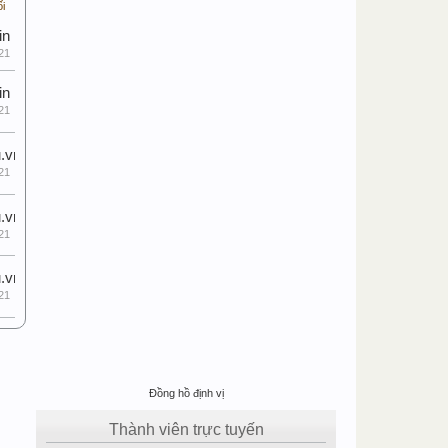
ối
in
21
in
21
.vn
21
.vn
21
.vn
21
Đồng hồ định vị
Thành viên trực tuyến