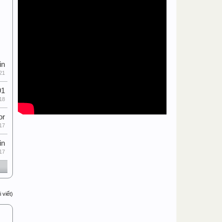
in
21
91
18
or
17
in
17
 viết)