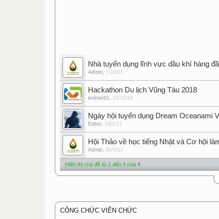
Nhà tuyển dụng lĩnh vực dầu khí hàng đầ
Admin
,
7/10/21
Hackathon Du lịch Vũng Tàu 2018
lenhan91
,
10/10/18
Ngày hội tuyển dụng Dream Oceanami Vi
Editor
,
29/5/17
Hội Thảo về học tiếng Nhật và Cơ hội làm
Admin
,
26/5/17
Hiển thị chủ đề từ 1 đến 4 của 4
CÔNG CHỨC VIÊN CHỨC