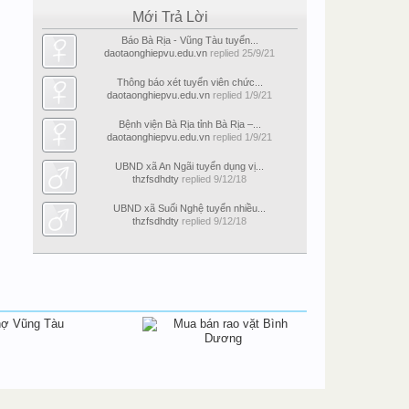
Mới Trả Lời
Báo Bà Rịa - Vũng Tàu tuyển...
daotaonghiepvu.edu.vn
replied
25/9/21
Thông báo xét tuyển viên chức...
daotaonghiepvu.edu.vn
replied
1/9/21
Bệnh viện Bà Rịa tỉnh Bà Rịa –...
daotaonghiepvu.edu.vn
replied
1/9/21
UBND xã An Ngãi tuyển dụng vị...
thzfsdhdty
replied
9/12/18
UBND xã Suối Nghệ tuyển nhiều...
thzfsdhdty
replied
9/12/18