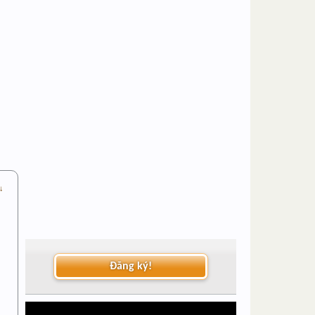
 ↓
Đăng ký!