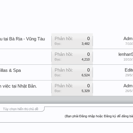
Phản hồi:
0
Adm
u tại Bà Rịa - Vũng Tàu
Đọc:
3,482
7/10/
Phản hồi:
0
lenhan
Đọc:
4,210
10/10/
Phản hồi:
0
Edit
llas & Spa
Đọc:
6,524
29/5/
Phản hồi:
0
Adm
 việc tại Nhật Bản.
Đọc:
5,329
26/5/
Tùy chọn hiển thị chủ đề
(Bạn phải Đăng nhập hoặc Đăng ký để đăng bài