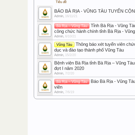
Tiêu đề
BÁO BÀ RỊA - VŨNG TÀU TUYỂN CỘ
Admin
,
16/11/21
Tỉnh Bà Rịa - Vũng Tà
Bà Rịa – Vũng Tàu
công chức hành chính tỉnh Bà Rịa - Vũn
Admin
,
6/10/21
Thông báo xét tuyển viên chứ
Vũng Tàu
dục và đào tạo thành phố Vũng Tàu
Admin
,
15/2/20
Bệnh viện Bà Rịa tỉnh Bà Rịa – Vũng Tàu
đợt I năm 2020
Admin
,
7/2/20
Báo Bà Rịa - Vũng Tà
Bà Rịa – Vũng Tàu
viên
Admin
,
7/6/19