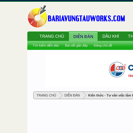
TRANG CHỦ
DẦU KHÍ
TH
DIỄN ĐÀN
Tìm kiếm diễn đàn
Bài viết gần đây
Đăng chủ đề
TRANG CHỦ
DIỄN ĐÀN
Kiến thức - Tư vấn việc làm