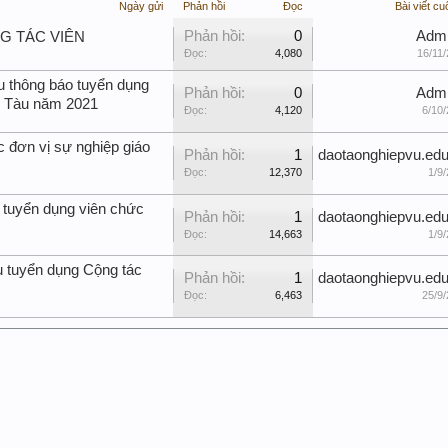
Ngày gửi
Phản hồi
Đọc
Bài viết cu
Phản hồi:
0
Adm
NG TÁC VIÊN
Đọc:
4,080
16/11/
u thông báo tuyển dụng
Phản hồi:
0
Adm
g Tàu năm 2021
Đọc:
4,120
6/10/
c đơn vị sự nghiệp giáo
Phản hồi:
1
daotaonghiepvu.edu
Đọc:
12,370
1/9/
 tuyển dụng viên chức
Phản hồi:
1
daotaonghiepvu.edu
Đọc:
14,663
1/9/
u tuyển dụng Cộng tác
Phản hồi:
1
daotaonghiepvu.edu
Đọc:
6,463
25/9/