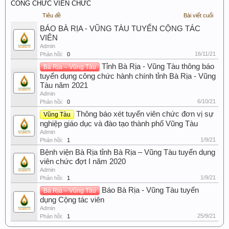
CÔNG CHỨC VIÊN CHỨC
Tiêu đề
Bài viết cuối
BÁO BÀ RỊA - VŨNG TÀU TUYỂN CỘNG TÁC
VIÊN
Admin
16/11/21
Phản hồi:
0
Tỉnh Bà Rịa - Vũng Tàu thông báo
Bà Rịa – Vũng Tàu
tuyển dụng công chức hành chính tỉnh Bà Rịa - Vũng
Tàu năm 2021
Admin
6/10/21
Phản hồi:
0
Thông báo xét tuyển viên chức đơn vị sự
Vũng Tàu
nghiệp giáo dục và đào tạo thành phố Vũng Tàu
Admin
1/9/21
Phản hồi:
1
Bệnh viện Bà Rịa tỉnh Bà Rịa – Vũng Tàu tuyển dụng
viên chức đợt I năm 2020
Admin
1/9/21
Phản hồi:
1
Báo Bà Rịa - Vũng Tàu tuyển
Bà Rịa – Vũng Tàu
dụng Cộng tác viên
Admin
25/9/21
Phản hồi:
1