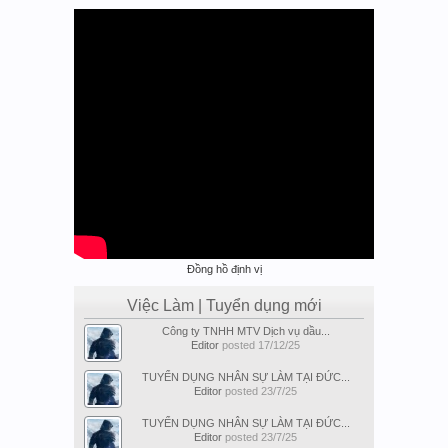
Đồng hồ định vị
Việc Làm | Tuyển dụng mới
Công ty TNHH MTV Dịch vụ dầu...
Editor
posted
17/12/25
TUYỂN DỤNG NHÂN SỰ LÀM TẠI ĐỨC...
Editor
posted
23/7/25
TUYỂN DỤNG NHÂN SỰ LÀM TẠI ĐỨC...
Editor
posted
23/7/25