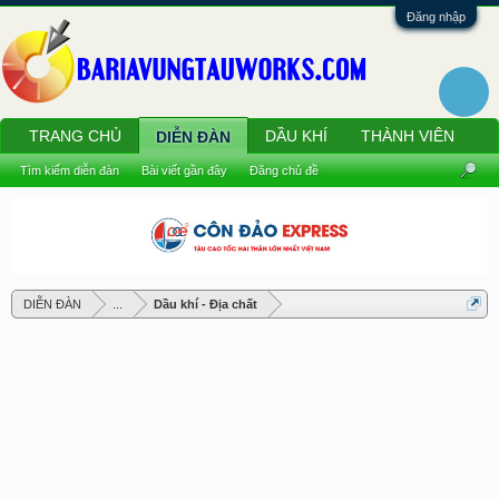
Đăng nhập
TRANG CHỦ
DẦU KHÍ
THÀNH VIÊN
DIỄN ĐÀN
Tìm kiếm diễn đàn
Bài viết gần đây
Đăng chủ đề
DIỄN ĐÀN
...
Dầu khí - Địa chất