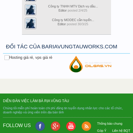
Công ty TNHH MTV Dịch vụ dầu...
Editor
posted
2/4/25
Công ty MODEC cần tuyển...
Editor
posted
30/3/25
ĐỐI TÁC CỦA BARIAVUNGTAUWORKS.COM
DIỄN ĐÀN VIỆC LÀM BÀ RỊA VŨNG TÀU
Chúng tôi miễn phí hoàn toàn chi phí đăng tin tuyển dụng nhân lực cho các tổ chức,
doanh nghiệp và ứng viên trên địa bàn tỉnh
Thông báo chung
FOLLOW US
Góp Ý
Liên hệ BQT