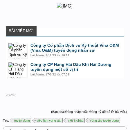
BÀI VIẾT MỚI
Công ty Cổ phần Dịch vụ Kỹ thuật Vina O&M
(Vina O&M) tuyển dụng nhân sự
bởi
Admin
,
1/12/23 lúc 10:12
Công ty CP Hàng Hải Dầu Khí Hải Dương
tuyển dụng một số vị trí
bởi
Admin
,
17/3/22 lúc 07:58
28/2/18
(Bạn phải Đăng nhập hoặc Đăng ký để trả lời bài viết.)
Tag:
tuyển dụng
việc làm vũng tàu
việt á châu
vũng tàu tuyển dụng