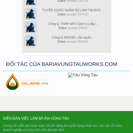
Editor
posted
23/7/25
TUYỂN DỤNG NHÂN SỰ LÀM TẠI ĐỨC...
Editor
posted
23/7/25
Công ty TNHH MTV Dịch vụ dầu...
Editor
posted
2/4/25
Công ty MODEC cần tuyển...
Editor
posted
30/3/25
ĐỐI TÁC CỦA BARIAVUNGTAUWORKS.COM
DIỄN ĐÀN VIỆC LÀM BÀ RỊA VŨNG TÀU
Chúng tôi miễn phí hoàn toàn chi phí đăng tin tuyển dụng nhân lực cho các tổ chức,
doanh nghiệp và ứng viên trên địa bàn tỉnh