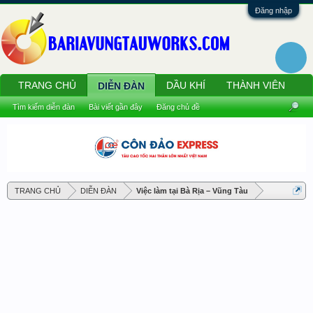
Đăng nhập
TRANG CHỦ
DẦU KHÍ
THÀNH VIÊN
DIỄN ĐÀN
Tìm kiếm diễn đàn
Bài viết gần đây
Đăng chủ đề
TRANG CHỦ
DIỄN ĐÀN
Việc làm tại Bà Rịa – Vũng Tàu