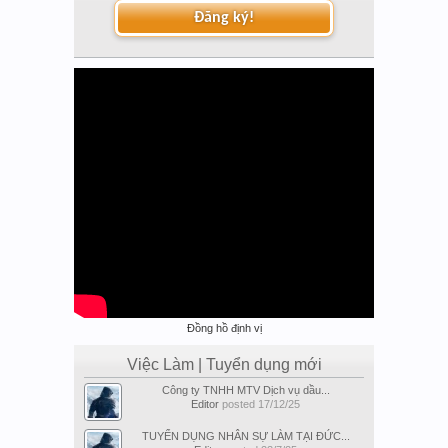
Đăng ký!
Đồng hồ định vị
Việc Làm | Tuyển dụng mới
Công ty TNHH MTV Dịch vụ dầu...
Editor
posted
17/12/25
TUYỂN DỤNG NHÂN SỰ LÀM TẠI ĐỨC...