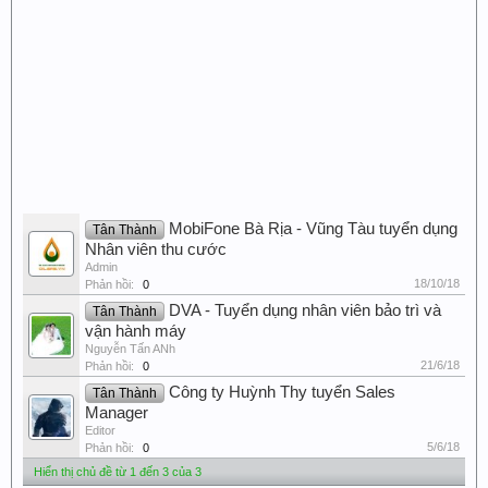
MobiFone Bà Rịa - Vũng Tàu tuyển dụng
Tân Thành
Nhân viên thu cước
Admin
18/10/18
Phản hồi:
0
DVA - Tuyển dụng nhân viên bảo trì và
Tân Thành
vận hành máy
Nguyễn Tấn ANh
21/6/18
Phản hồi:
0
Công ty Huỳnh Thy tuyển Sales
Tân Thành
Manager
Editor
5/6/18
Phản hồi:
0
Hiển thị chủ đề từ 1 đến 3 của 3