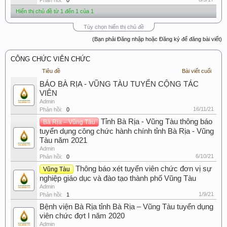
Phản hồi:
0
Hiển thị chủ đề từ 1 đến 1 của 1
Tùy chọn hiển thị chủ đề
(Bạn phải Đăng nhập hoặc Đăng ký để đăng bài viết)
CÔNG CHỨC VIÊN CHỨC
Tiêu đề
Bài viết cuối
BÁO BÀ RỊA - VŨNG TÀU TUYỂN CỘNG TÁC
VIÊN
Admin
16/11/21
Phản hồi:
0
Tỉnh Bà Rịa - Vũng Tàu thông báo
Bà Rịa – Vũng Tàu
tuyển dụng công chức hành chính tỉnh Bà Rịa - Vũng
Tàu năm 2021
Admin
6/10/21
Phản hồi:
0
Thông báo xét tuyển viên chức đơn vị sự
Vũng Tàu
nghiệp giáo dục và đào tạo thành phố Vũng Tàu
Admin
1/9/21
Phản hồi:
1
Bệnh viện Bà Rịa tỉnh Bà Rịa – Vũng Tàu tuyển dụng
viên chức đợt I năm 2020
Admin