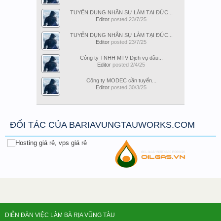
TUYỂN DỤNG NHÂN SỰ LÀM TẠI ĐỨC...
Editor
posted
23/7/25
TUYỂN DỤNG NHÂN SỰ LÀM TẠI ĐỨC...
Editor
posted
23/7/25
Công ty TNHH MTV Dịch vụ dầu...
Editor
posted
2/4/25
Công ty MODEC cần tuyển...
Editor
posted
30/3/25
ĐỐI TÁC CỦA BARIAVUNGTAUWORKS.COM
DIỄN ĐÀN VIỆC LÀM BÀ RỊA VŨNG TÀU