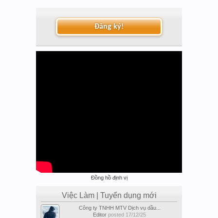
Đăng ký!
Đồng hồ định vị
Việc Làm | Tuyển dụng mới
Công ty TNHH MTV Dịch vụ dầu...
Editor
posted
17/12/25