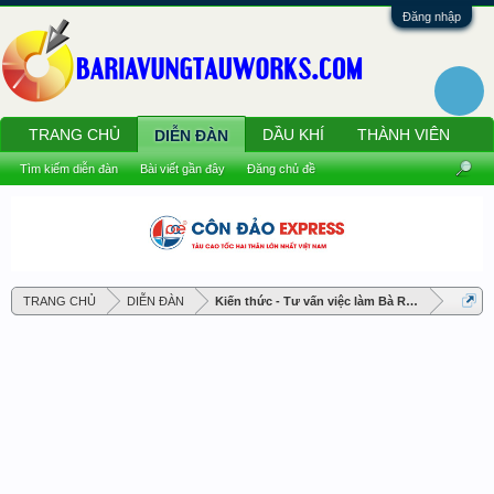
Đăng nhập
TRANG CHỦ
DẦU KHÍ
THÀNH VIÊN
DIỄN ĐÀN
Tìm kiếm diễn đàn
Bài viết gần đây
Đăng chủ đề
TRANG CHỦ
DIỄN ĐÀN
Kiến thức - Tư vấn việc làm Bà Rịa Vũng Tàu