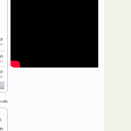
or
19
an
18
or
18
 viết)
ối
in