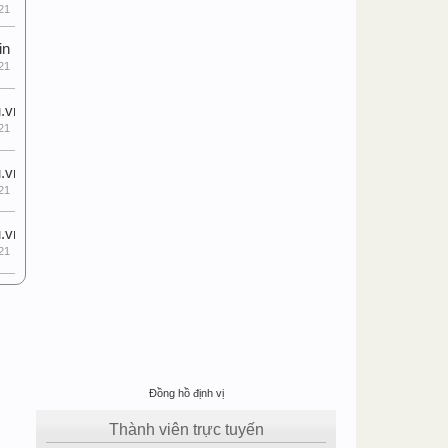
21
in
21
.vn
21
.vn
21
.vn
21
Đồng hồ định vị
Thành viên trực tuyến