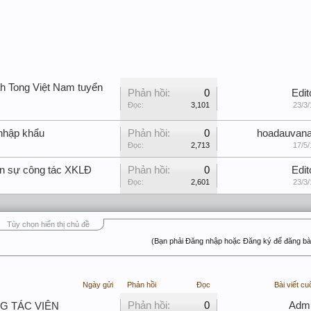
h Tong Việt Nam tuyển
Phản hồi:
0
Edit
Đọc:
3,101
23/3/
 nhập khẩu
Phản hồi:
0
hoadauvan
Đọc:
2,713
17/5/
 sự công tác XKLĐ
Phản hồi:
0
Edit
Đọc:
2,601
23/3/
Tùy chọn hiển thị chủ đề
(Bạn phải Đăng nhập hoặc Đăng ký để đăng bài
Ngày gửi
Phản hồi
Đọc
Bài viết cu
Phản hồi:
0
Adm
NG TÁC VIÊN