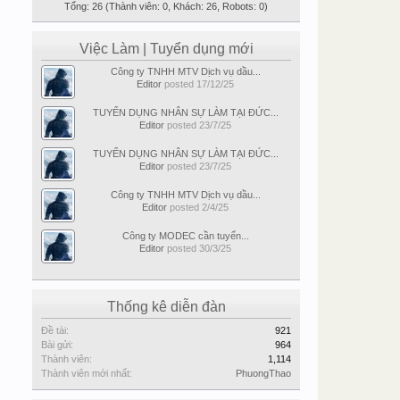
Tổng: 26 (Thành viên: 0, Khách: 26, Robots: 0)
Việc Làm | Tuyển dụng mới
Công ty TNHH MTV Dịch vụ dầu...
Editor
posted
17/12/25
TUYỂN DỤNG NHÂN SỰ LÀM TẠI ĐỨC...
Editor
posted
23/7/25
TUYỂN DỤNG NHÂN SỰ LÀM TẠI ĐỨC...
Editor
posted
23/7/25
Công ty TNHH MTV Dịch vụ dầu...
Editor
posted
2/4/25
Công ty MODEC cần tuyển...
Editor
posted
30/3/25
Thống kê diễn đàn
Đề tài:
921
Bài gửi:
964
Thành viên:
1,114
Thành viên mới nhất:
PhuongThao