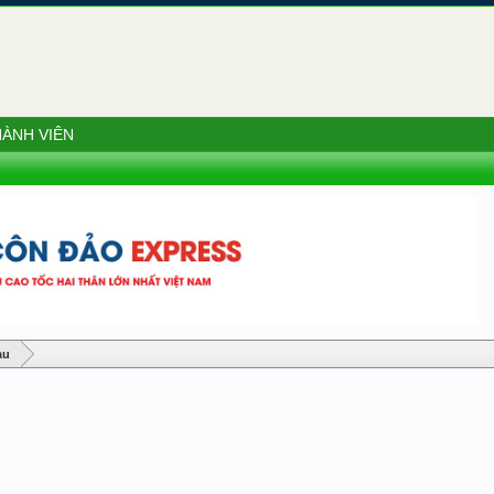
ÀNH VIÊN
àu