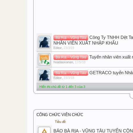
Công Ty TNHH Dệt Ta
Bà Rịa – Vũng Tàu
NHÂN VIÊN XUẤT NHẬP KHẨU
Editor
,
23/3/19
Tuyển nhân viên xuất
Bà Rịa – Vũng Tàu
hoadauvanan
,
17/5/18
GETRACO tuyển Nhân
Bà Rịa – Vũng Tàu
Editor
,
23/3/18
Hiển thị chủ đề từ 1 đến 3 của 3
CÔNG CHỨC VIÊN CHỨC
Tiêu đề
BÁO BÀ RỊA - VŨNG TÀU TUYỂN CỘ