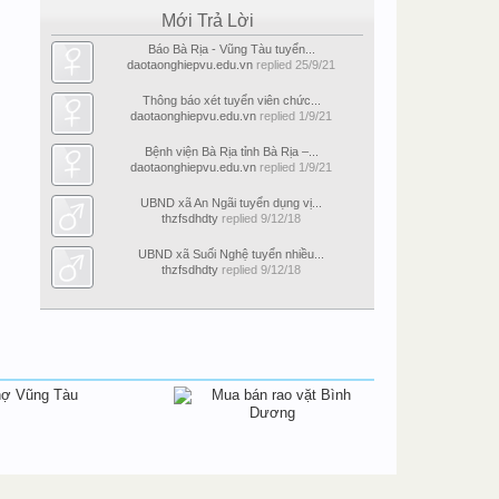
Mới Trả Lời
Báo Bà Rịa - Vũng Tàu tuyển...
daotaonghiepvu.edu.vn
replied
25/9/21
Thông báo xét tuyển viên chức...
daotaonghiepvu.edu.vn
replied
1/9/21
Bệnh viện Bà Rịa tỉnh Bà Rịa –...
daotaonghiepvu.edu.vn
replied
1/9/21
UBND xã An Ngãi tuyển dụng vị...
thzfsdhdty
replied
9/12/18
UBND xã Suối Nghệ tuyển nhiều...
thzfsdhdty
replied
9/12/18