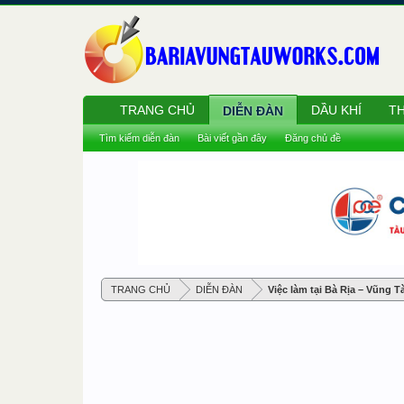
TRANG CHỦ
DẦU KHÍ
TH
DIỄN ĐÀN
Tìm kiếm diễn đàn
Bài viết gần đây
Đăng chủ đề
TRANG CHỦ
DIỄN ĐÀN
Việc làm tại Bà Rịa – Vũng T