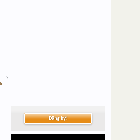
ối
Đăng ký!