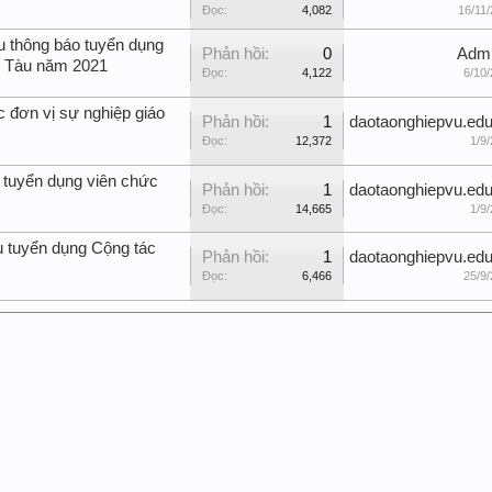
Đọc:
4,082
16/11/
u thông báo tuyển dụng
Phản hồi:
0
Adm
g Tàu năm 2021
Đọc:
4,122
6/10/
c đơn vị sự nghiệp giáo
Phản hồi:
1
daotaonghiepvu.edu
Đọc:
12,372
1/9/
 tuyển dụng viên chức
Phản hồi:
1
daotaonghiepvu.edu
Đọc:
14,665
1/9/
u tuyển dụng Cộng tác
Phản hồi:
1
daotaonghiepvu.edu
Đọc:
6,466
25/9/