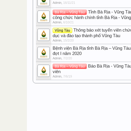
Admin
,
16/11/21
Tỉnh Bà Rịa - Vũng Tà
Bà Rịa – Vũng Tàu
công chức hành chính tỉnh Bà Rịa - Vũn
Admin
,
6/10/21
Thông báo xét tuyển viên chứ
Vũng Tàu
dục và đào tạo thành phố Vũng Tàu
Admin
,
15/2/20
Bệnh viện Bà Rịa tỉnh Bà Rịa – Vũng Tàu
đợt I năm 2020
Admin
,
7/2/20
Báo Bà Rịa - Vũng Tà
Bà Rịa – Vũng Tàu
viên
Admin
,
7/6/19