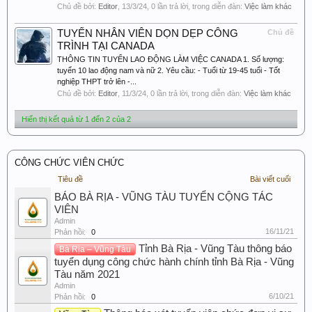
Chủ đề bởi:
Editor
,
13/3/24
, 0 lần trả lời, trong diễn đàn:
Việc làm khác
TUYỂN NHÂN VIÊN DỌN DẸP CÔNG
Chủ đề
TRÌNH TẠI CANADA
THÔNG TIN TUYỂN LAO ĐỘNG LÀM VIỆC CANADA 1. Số lượng:
tuyển 10 lao động nam và nữ 2. Yêu cầu: - Tuổi từ 19-45 tuổi - Tốt
nghiệp THPT trở lên -...
Chủ đề bởi:
Editor
,
11/3/24
, 0 lần trả lời, trong diễn đàn:
Việc làm khác
Hiển thị kết quả từ 1 đến 2 của 2
CÔNG CHỨC VIÊN CHỨC
Tiêu đề
Bài viết cuối
BÁO BÀ RỊA - VŨNG TÀU TUYỂN CỘNG TÁC
VIÊN
Admin
16/11/21
Phản hồi:
0
Tỉnh Bà Rịa - Vũng Tàu thông báo
Bà Rịa – Vũng Tàu
tuyển dụng công chức hành chính tỉnh Bà Rịa - Vũng
Tàu năm 2021
Admin
6/10/21
Phản hồi:
0