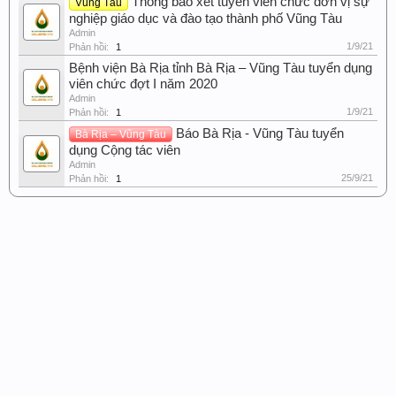
Thông báo xét tuyển viên chức đơn vị sự
Vũng Tàu
nghiệp giáo dục và đào tạo thành phố Vũng Tàu
Admin
1/9/21
Phản hồi:
1
Bệnh viện Bà Rịa tỉnh Bà Rịa – Vũng Tàu tuyển dụng
viên chức đợt I năm 2020
Admin
1/9/21
Phản hồi:
1
Báo Bà Rịa - Vũng Tàu tuyển
Bà Rịa – Vũng Tàu
dụng Cộng tác viên
Admin
25/9/21
Phản hồi:
1