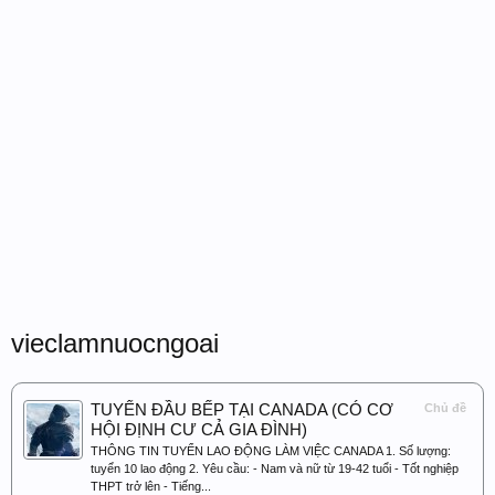
vieclamnuocngoai
TUYỂN ĐẦU BẾP TẠI CANADA (CÓ CƠ
Chủ đề
HỘI ĐỊNH CƯ CẢ GIA ĐÌNH)
THÔNG TIN TUYỂN LAO ĐỘNG LÀM VIỆC CANADA 1. Số lượng:
tuyển 10 lao động 2. Yêu cầu: - Nam và nữ từ 19-42 tuổi - Tốt nghiệp
THPT trở lên - Tiếng...