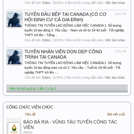
Chủ đề bởi:
Editor
,
25/3/24
, 0 lần trả lời, trong diễn đàn:
Việc làm khác
TUYỂN ĐẦU BẾP TẠI CANADA (CÓ CƠ
Chủ đề
HỘI ĐỊNH CƯ CẢ GIA ĐÌNH)
THÔNG TIN TUYỂN LAO ĐỘNG LÀM VIỆC CANADA 1. Số lượng:
tuyển 10 lao động 2. Yêu cầu: - Nam và nữ từ 19-42 tuổi - Tốt nghiệp
THPT trở lên - Tiếng...
Chủ đề bởi:
Editor
,
13/3/24
, 0 lần trả lời, trong diễn đàn:
Việc làm khác
TUYỂN NHÂN VIÊN DỌN DẸP CÔNG
Chủ đề
TRÌNH TẠI CANADA
THÔNG TIN TUYỂN LAO ĐỘNG LÀM VIỆC CANADA 1. Số lượng:
tuyển 10 lao động nam và nữ 2. Yêu cầu: - Tuổi từ 19-45 tuổi - Tốt
nghiệp THPT trở lên -...
Chủ đề bởi:
Editor
,
11/3/24
, 0 lần trả lời, trong diễn đàn:
Việc làm khác
Hiển thị kết quả từ 1 đến 3 của 3
CÔNG CHỨC VIÊN CHỨC
Tiêu đề
Bài viết cuối
BÁO BÀ RỊA - VŨNG TÀU TUYỂN CỘNG TÁC
VIÊN
Admin