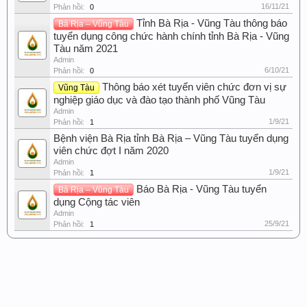
16/11/21
Phản hồi:
0
Tỉnh Bà Rịa - Vũng Tàu thông báo
Bà Rịa – Vũng Tàu
tuyển dụng công chức hành chính tỉnh Bà Rịa - Vũng
Tàu năm 2021
Admin
6/10/21
Phản hồi:
0
Thông báo xét tuyển viên chức đơn vị sự
Vũng Tàu
nghiệp giáo dục và đào tạo thành phố Vũng Tàu
Admin
1/9/21
Phản hồi:
1
Bệnh viện Bà Rịa tỉnh Bà Rịa – Vũng Tàu tuyển dụng
viên chức đợt I năm 2020
Admin
1/9/21
Phản hồi:
1
Báo Bà Rịa - Vũng Tàu tuyển
Bà Rịa – Vũng Tàu
dụng Cộng tác viên
Admin
25/9/21
Phản hồi:
1