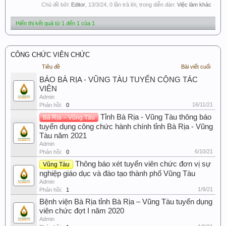
Chủ đề bởi:
Editor
,
13/3/24
, 0 lần trả lời, trong diễn đàn:
Việc làm khác
Hiển thị kết quả từ 1 đến 1 của 1
CÔNG CHỨC VIÊN CHỨC
Tiêu đề
Bài viết cuối
BÁO BÀ RỊA - VŨNG TÀU TUYỂN CỘNG TÁC
VIÊN
Admin
16/11/21
Phản hồi:
0
Tỉnh Bà Rịa - Vũng Tàu thông báo
Bà Rịa – Vũng Tàu
tuyển dụng công chức hành chính tỉnh Bà Rịa - Vũng
Tàu năm 2021
Admin
6/10/21
Phản hồi:
0
Thông báo xét tuyển viên chức đơn vị sự
Vũng Tàu
nghiệp giáo dục và đào tạo thành phố Vũng Tàu
Admin
1/9/21
Phản hồi:
1
Bệnh viện Bà Rịa tỉnh Bà Rịa – Vũng Tàu tuyển dụng
viên chức đợt I năm 2020
Admin