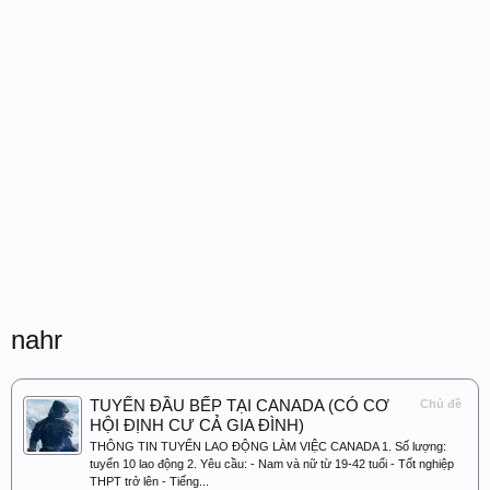
nahr
TUYỂN ĐẦU BẾP TẠI CANADA (CÓ CƠ
Chủ đề
HỘI ĐỊNH CƯ CẢ GIA ĐÌNH)
THÔNG TIN TUYỂN LAO ĐỘNG LÀM VIỆC CANADA 1. Số lượng:
tuyển 10 lao động 2. Yêu cầu: - Nam và nữ từ 19-42 tuổi - Tốt nghiệp
THPT trở lên - Tiếng...