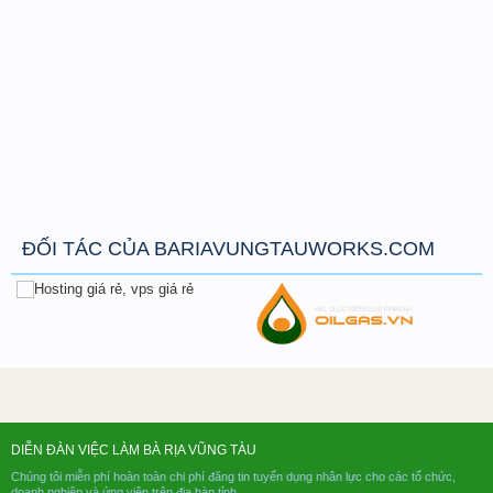
ĐỐI TÁC CỦA BARIAVUNGTAUWORKS.COM
DIỄN ĐÀN VIỆC LÀM BÀ RỊA VŨNG TÀU
Chúng tôi miễn phí hoàn toàn chi phí đăng tin tuyển dụng nhân lực cho các tổ chức,
doanh nghiệp và ứng viên trên địa bàn tỉnh