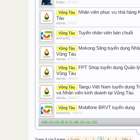
Editor
,
17/7/17
Nhân viên phục vụ nhà hàng
Vũng Tàu
Tàu
Admin
,
7/7/17
Tuyển nhân viên bán chuối
Vũng Tàu
lenhan91
,
5/7/17
Mekong Sling tuyển dụng Nhân
Vũng Tàu
Vũng Tàu
Admin
,
3/7/17
FPT Shop tuyển dụng Quản lý 
Vũng Tàu
Vũng Tàu
Admin
,
28/6/17
Taegu Việt Nam tuyển dụng T
Vũng Tàu
và Nhân viên kinh doanh tại Vũng Tàu
Admin
,
26/6/17
Mobifone BRVT tuyển dụng
Vũng Tàu
lenhan91
,
19/6/17
Hiển thị chủ đề từ 41 đến 60 của 100
Trang 3 của 5 trang
< Trước
1
2
3
4
5
Tiếp >