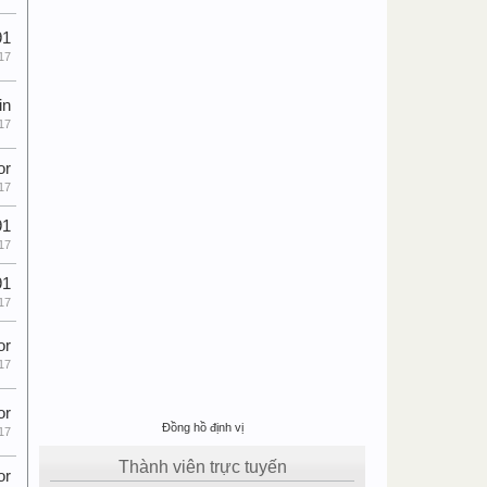
91
17
in
17
or
17
91
17
91
17
or
17
or
Đồng hồ định vị
17
Thành viên trực tuyến
or