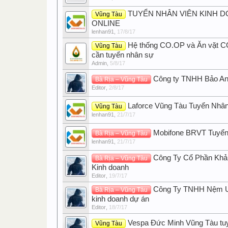
TUYỂN NHÂN VIÊN KINH 
Vũng Tàu
ONLINE
lenhan91
,
17/8/17
Hệ thống CO.OP và Ăn vặt C
Vũng Tàu
cần tuyển nhân sự
Admin
,
5/8/17
Công ty TNHH Bảo An G
Bà Rịa – Vũng Tàu
Editor
,
2/8/17
Laforce Vũng Tàu Tuyển Nhân
Vũng Tàu
lenhan91
,
21/7/17
Mobifone BRVT Tuyể
Bà Rịa – Vũng Tàu
lenhan91
,
21/7/17
Công Ty Cổ Phần Khải
Bà Rịa – Vũng Tàu
Kinh doanh
Editor
,
19/7/17
Công Ty TNHH Nệm Ưu
Bà Rịa – Vũng Tàu
kinh doanh dự án
Editor
,
18/7/17
Vespa Đức Minh Vũng Tàu tu
Vũng Tàu