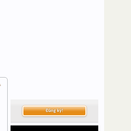
 ↓
Đăng ký!