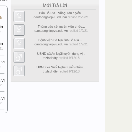
Mới Trả Lời
Báo Bà Rịa - Vũng Tàu tuyển...
daotaonghiepvu.edu.vn
replied
25/9/21
ối
in
Thông báo xét tuyển viên chức...
daotaonghiepvu.edu.vn
replied
1/9/21
21
Bệnh viện Bà Rịa tỉnh Bà Rịa –...
in
daotaonghiepvu.edu.vn
replied
1/9/21
21
UBND xã An Ngãi tuyển dụng vị...
thzfsdhdty
replied
9/12/18
.vn
21
UBND xã Suối Nghệ tuyển nhiều...
thzfsdhdty
replied
9/12/18
.vn
21
.vn
21