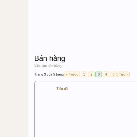
Bán hàng
Việc làm bán hàng
Trang 3 của 5 trang
< Trước
1
2
3
4
5
Tiếp >
Tiêu đề