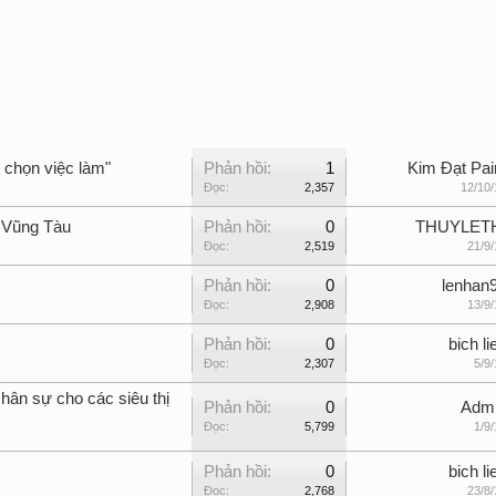
 chọn việc làm"
Phản hồi:
1
Kim Đạt Pai
Đọc:
2,357
12/10/
 Vũng Tàu
Phản hồi:
0
THUYLET
Đọc:
2,519
21/9/
Phản hồi:
0
lenhan
Đọc:
2,908
13/9/
Phản hồi:
0
bich li
Đọc:
2,307
5/9/
hân sự cho các siêu thị
Phản hồi:
0
Adm
Đọc:
5,799
1/9/
Phản hồi:
0
bich li
Đọc:
2,768
23/8/