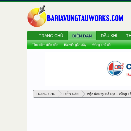
TRANG CHỦ
DẦU KHÍ
TH
DIỄN ĐÀN
Tìm kiếm diễn đàn
Bài viết gần đây
Đăng chủ đề
TRANG CHỦ
DIỄN ĐÀN
Việc làm tại Bà Rịa – Vũng T