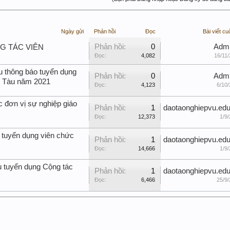
Ngày gửi
Phản hồi
Đọc
Bài viết cu
Phản hồi:
0
Adm
NG TÁC VIÊN
Đọc:
4,082
16/11/
u thông báo tuyển dụng
Phản hồi:
0
Adm
g Tàu năm 2021
Đọc:
4,123
6/10/
c đơn vị sự nghiệp giáo
Phản hồi:
1
daotaonghiepvu.edu
Đọc:
12,373
1/9/
 tuyển dụng viên chức
Phản hồi:
1
daotaonghiepvu.edu
Đọc:
14,666
1/9/
u tuyển dụng Cộng tác
Phản hồi:
1
daotaonghiepvu.edu
Đọc:
6,466
25/9/