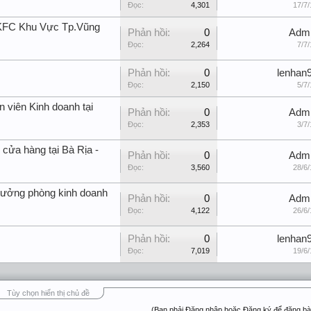
Đọc:
4,301
17/7/
 KFC Khu Vực Tp.Vũng
Phản hồi:
0
Adm
Đọc:
2,264
7/7/
Phản hồi:
0
lenhan
Đọc:
2,150
5/7/
 viên Kinh doanh tại
Phản hồi:
0
Adm
Đọc:
2,353
3/7/
cửa hàng tại Bà Rịa -
Phản hồi:
0
Adm
Đọc:
3,560
28/6/
rưởng phòng kinh doanh
Phản hồi:
0
Adm
Đọc:
4,122
26/6/
Phản hồi:
0
lenhan
Đọc:
7,019
19/6/
Tùy chọn hiển thị chủ đề
(Bạn phải Đăng nhập hoặc Đăng ký để đăng bài