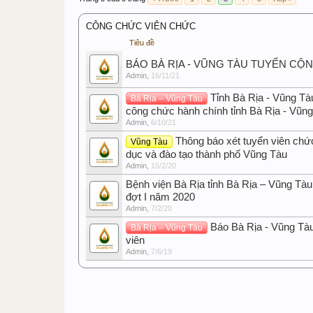
CÔNG CHỨC VIÊN CHỨC
Tiêu đề
BÁO BÀ RỊA - VŨNG TÀU TUYỂN CỘ
Admin
,
16/11/21
Tỉnh Bà Rịa - Vũng Tà
Bà Rịa – Vũng Tàu
công chức hành chính tỉnh Bà Rịa - Vũn
Admin
,
6/10/21
Thông báo xét tuyển viên chứ
Vũng Tàu
dục và đào tạo thành phố Vũng Tàu
Admin
,
15/2/20
Bệnh viện Bà Rịa tỉnh Bà Rịa – Vũng Tàu
đợt I năm 2020
Admin
,
7/2/20
Báo Bà Rịa - Vũng Tà
Bà Rịa – Vũng Tàu
viên
Admin
,
7/6/19