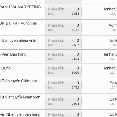
DOANH VÀ MARKETING
Phản hồi:
0
lenhan
Đọc:
2,864
17/8/
ÓP Bà Rịa - Vũng Tàu
Phản hồi:
0
Adm
Đọc:
3,167
5/8/
ia tuyển nhiều vị trí
Phản hồi:
0
Edit
Đọc:
2,557
2/8/
 Viên Bán hàng
Phản hồi:
0
lenhan
Đọc:
2,593
21/7/
n Dụng
Phản hồi:
0
lenhan
Đọc:
3,000
21/7/
 Toàn tuyển Giám sát
Phản hồi:
0
Edit
Đọc:
2,722
19/7/
 Việt tuyển Nhân viên
Phản hồi:
0
Edit
Đọc:
2,994
18/7/
yển Nhân viên bán hàng
Phản hồi:
0
Edit