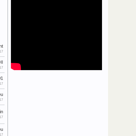
nt
17
HI
17
91
17
eu
17
in
17
eu
17