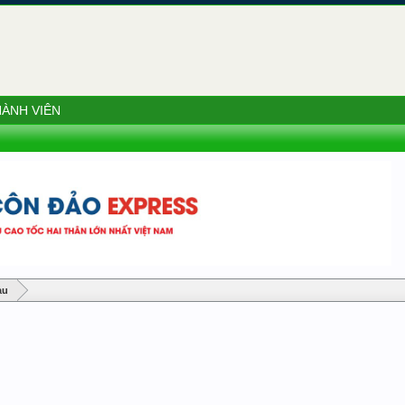
ÀNH VIÊN
àu