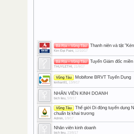
Thanh niên và tật "Kén
Bà Rịa – Vũng Tàu
Kim Đạt Paint
,
12/10/17
Tuyển Giám đốc miền
Bà Rịa – Vũng Tàu
THUYLETHI
,
21/9/17
Mobifone BRVT Tuyển Dụng
Vũng Tàu
lenhan91
,
13/9/17
NHÂN VIÊN KINH DOANH
bich lieu
,
5/9/17
Thế giới Di động tuyển dụng N
Vũng Tàu
chuẩn bị khai trương
Admin
,
1/9/17
Nhân viên kinh doanh
bich lieu
,
23/8/17