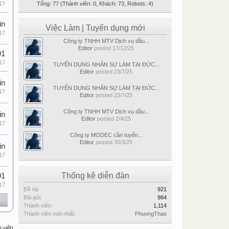
Tổng: 77 (Thành viên: 0, Khách: 73, Robots: 4)
17
in
Việc Làm | Tuyển dụng mới
17
Công ty TNHH MTV Dịch vụ dầu...
Editor
posted
17/12/25
91
17
TUYỂN DỤNG NHÂN SỰ LÀM TẠI ĐỨC...
Editor
posted
23/7/25
in
TUYỂN DỤNG NHÂN SỰ LÀM TẠI ĐỨC...
17
Editor
posted
23/7/25
Công ty TNHH MTV Dịch vụ dầu...
in
Editor
posted
2/4/25
17
Công ty MODEC cần tuyển...
Editor
posted
30/3/25
in
17
Thống kê diễn đàn
91
17
Đề tài:
921
Bài gửi:
964
Thành viên:
1,114
Thành viên mới nhất:
PhuongThao
 viết)